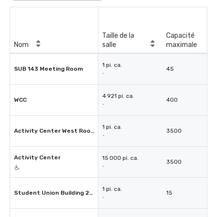
Taille de la
Capacité
Nom
salle
maximale
1 pi. ca.
SUB 143 Meeting Room
45
-
4 921 pi. ca.
WCC
400
-
1 pi. ca.
Activity Center West Room 135
3500
-
Activity Center
15 000 pi. ca.
3500
-
1 pi. ca.
Student Union Building 225
15
-