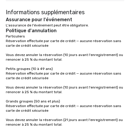
experience is thoughtfully designed
Informations supplémentaires
and produced as one cohesive
program, tailored specifically to your
Assurance pour l'événement
group, your goals and your
L'assurance de l'événement peut être obligatoire.
Politique d'annulation
destination. With over 50 years of
experience in hospitality, production
Particuliers

Réservation effectuée par carte de crédit — aucune réservation sans 
and experiential design, our team
carte de crédit sécurisée

delivers elevated programs that are
creative, polished and executed with
Vous devez annuler la réservation (10 jours avant l'enregistrement) ou 
renoncer à 25 % du montant total.

precision across the Rocky Mountain
region. One Program. At A Time.
Petits groupes (10 à 49 ans)

Réservation effectuée par carte de crédit — aucune réservation sans 
carte de crédit sécurisée

Vous devez annuler la réservation (10 jours avant l'enregistrement) ou 
renoncer à 25 % du montant total.

Grands groupes (50 ans et plus)

Réservation effectuée par carte de crédit — aucune réservation sans 
carte de crédit sécurisée

Vous devez annuler la réservation (21 jours avant l'enregistrement) ou 
renoncer à 25 % du montant total.