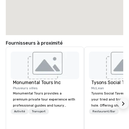
Fournisseurs à proximité
Monumental Tours Inc
Tysons Social Ta
Plusieurs villes
McLean
Monumental Tours provides a
Tysons Social Tavern 
premium private tour experience with
your tried and true lo
professional guides and luxury
hole. Offering shareab
transportation in the Washington DC
inspired by local flavo
Activité
Transport
Restaurant/Bar
Metro Area. Our Mission is to guide our
blends contemporary 
guests to achieve the best tour
favorites with classics