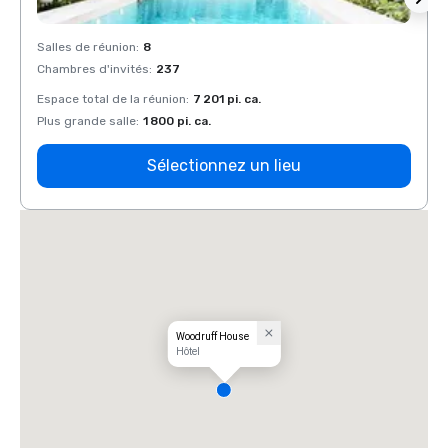
Salles de réunion
:
8
Salles
Chambres d'invités
:
237
Chamb
Espace total de la réunion
:
7 201 pi. ca.
Espace
Plus grande salle
:
1 800 pi. ca.
Plus g
Sélectionnez un lieu
Woodruff House
Hôtel