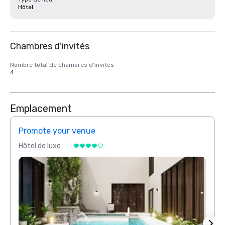
Hôtel
Chambres d'invités
Nombre total de chambres d'invités
4
Emplacement
Promote your venue
Prom
Hôtel de luxe
Hôtel