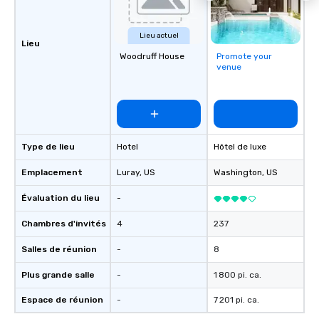
Lieu actuel
Lieu
Woodruff House
Promote your
venue
Type de lieu
Hotel
Hôtel de luxe
Emplacement
Luray
, US
Washington
, US
Évaluation du lieu
-
Chambres d'invités
4
237
Salles de réunion
-
8
Plus grande salle
-
1 800 pi. ca.
Espace de réunion
-
7 201 pi. ca.