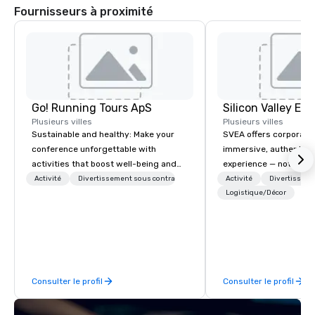
Fournisseurs à proximité
Go! Running Tours ApS
Plusieurs villes
Plusieurs villes
Sustainable and healthy: Make your
SVEA offers corporate
conference unforgettable with
immersive, authentic S
activities that boost well-being and
experience — not a tour
lower carbon footprints. Explore the
transformation. We de
Activité
Divertissement sous contrat
Activité
Divertisseme
world on the run with expert local
facilitate custom exec
Logistique/Décor
running guides.
tours, learning session
workshops, leadership
behind-the-scenes tec
experiences for visiti
incentive groups, and
Consulter le profil
Consulter le profil
offsites. Whether your
think like a Silicon Val
explore the mindsets d