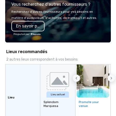
Vous recherchez d'autres fournisseurs ?
world's fastest-growi
or walk away with a pr
Recherchez d'autres fournisseurs pour vos besoins en
innovation playbook, S
matière d'audiovisuel, d'activités, de transport et autres.
programming that is 
En savoir plus
substantive, and uniqu
the Valley. Ideal for g
Propulsé par
Fully customizable by 
seniority, and objectiv
Lieux recommandés
2 autres lieux correspondent à vos besoins
Lieu actuel
Lieu
Splendom
Promote your
Marquesa
venue