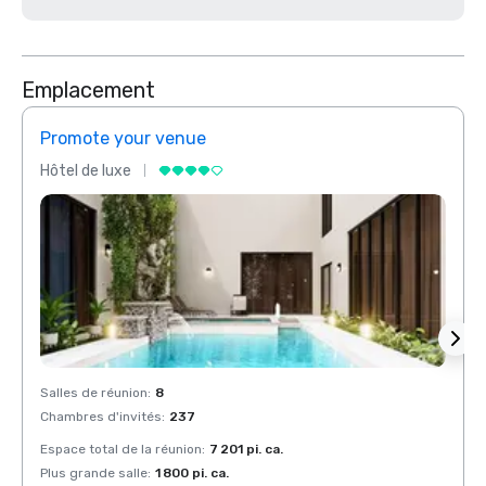
Emplacement
Promote your venue
Prom
Hôtel de luxe
Hôtel
Salles de réunion
:
8
Salles
Chambres d'invités
:
237
Chamb
Espace total de la réunion
:
7 201 pi. ca.
Espace
Plus grande salle
:
1 800 pi. ca.
Plus g