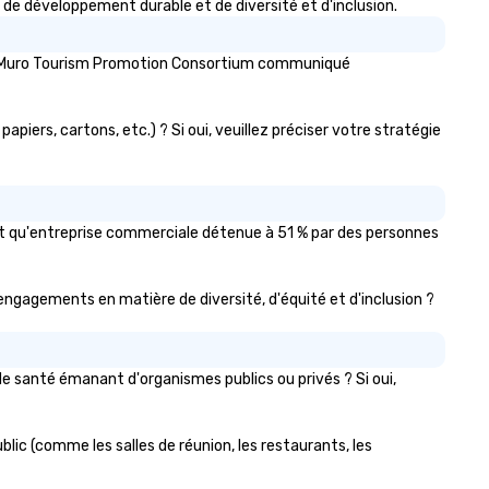
e développement durable et de diversité et d'inclusion.
for groups of 10–200. Fully
customizable by industry,
seniority, and objectives.
 de Muro Tourism Promotion Consortium communiqué
iers, cartons, etc.) ? Si oui, veuillez préciser votre stratégie
nt qu'entreprise commerciale détenue à 51 % par des personnes
t engagements en matière de diversité, d'équité et d'inclusion ?
 santé émanant d'organismes publics ou privés ? Si oui,
lic (comme les salles de réunion, les restaurants, les