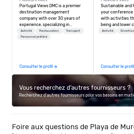
Portugal Views DMC is a premier
Sustainable and 
destination management
your conference
company with over 30 years of
with activities t
experience, specializing in
being and lower c
customized corporate events,
Explore the world
Activité
Restauration
Transport
Activité
Divertis
incentive programs, and group
expert local runn
Personnel préféré
travel experiences across
Portugal. We are recognized for
our meticulous attention to
detail, commitment to
Consulter le profil
Consulter le profi
excellence, and passion for
delivering tailored itineraries that
exceed expectations. Our
Vous recherchez d'autres fournisseurs ?
services include: -
Accommodation in top-tier
Recherchez d'autres fournisseurs pour vos besoins en matièr
hotels - Exclusive event planning
- Guided cultural and adventure
activities - Seamless
transportation coordination
Foire aux questions de Playa de Mu
Whether you're organizing a luxury
incentive trip, a corporate event,