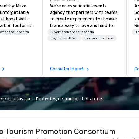
healthy: Make
We’re an experiential events
A 
 unforgettable
agency that partners with teams
So
hat boost well-
to create experiences that make
sm
arbon footprints.
brands easy to love and hard to
R&
 on the run with
forget. Most companies already
th
sement sous contrat
Divertissement sous contrat
Ac
ing guides.
know what makes them easy to
saxoph
Logistique/Décor
Personnel préféré
love; we help teams design
la
moments that truly stick backed
to
by our trademarked neuroscience
ap
tool, Nistinct.
ev
l
Consulter le profil
Co
fo
al
eq
mi
ne
e d'audiovisuel, d'activités, de transport et autres.
TH
WO
we
Sp
ro Tourism Promotion Consortium