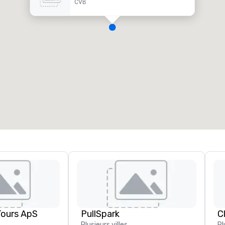
CVB
Tours ApS
PullSpark
C
Plusieurs villes
Pl