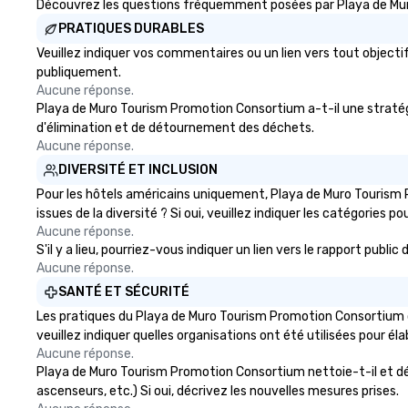
Découvrez les questions fréquemment posées par Playa de Muro
or a group tour, we ensure every
PRATIQUES DURABLES
experience is personalized,
efficient, and unforgettable. From
Veuillez indiquer vos commentaires ou un lien vers tout obje
Lisbon to Porto, the Algarve to
publiquement.
the Douro Valley, Portugal Views
Aucune réponse.
DMC crafts unique and immersive
Playa de Muro Tourism Promotion Consortium a-t-il une stratégie 
journeys designed to meet the
d'élimination et de détournement des déchets.
needs of discerning clients.
Aucune réponse.
DIVERSITÉ ET INCLUSION
Pour les hôtels américains uniquement, Playa de Muro Tourism 
issues de la diversité ? Si oui, veuillez indiquer les catégories po
Aucune réponse.
S'il y a lieu, pourriez-vous indiquer un lien vers le rapport pub
Aucune réponse.
SANTÉ ET SÉCURITÉ
Les pratiques du Playa de Muro Tourism Promotion Consortium o
veuillez indiquer quelles organisations ont été utilisées pour él
Aucune réponse.
Playa de Muro Tourism Promotion Consortium nettoie-t-il et désin
ascenseurs, etc.) Si oui, décrivez les nouvelles mesures prises.