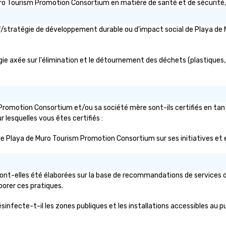
 Tourism Promotion Consortium en matière de santé et de sécurité, d
ctif/stratégie de développement durable ou d'impact social de Playa
axée sur l'élimination et le détournement des déchets (plastiques, pap
Promotion Consortium et/ou sa société mère sont-ils certifiés en ta
ur lesquelles vous êtes certifiés :
lic de Playa de Muro Tourism Promotion Consortium sur ses initiatives e
nt-elles été élaborées sur la base de recommandations de services de
aborer ces pratiques.
fecte-t-il les zones publiques et les installations accessibles au pub