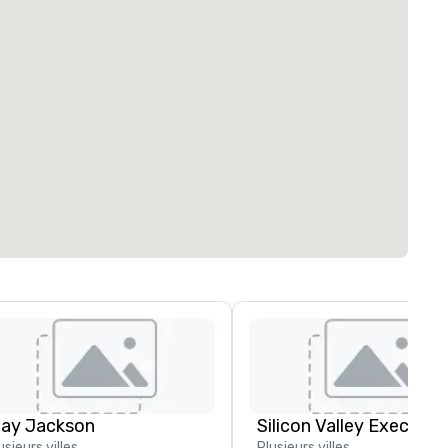
lay Jackson
usieurs villes
Plusieurs villes