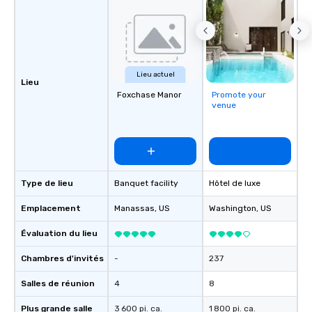
Lieu actuel
Lieu
Foxchase Manor
Promote your
venue
Type de lieu
Banquet facility
Hôtel de luxe
Emplacement
Manassas
, US
Washington
, US
Évaluation du lieu
Chambres d'invités
-
237
Salles de réunion
4
8
Plus grande salle
3 600 pi. ca.
1 800 pi. ca.