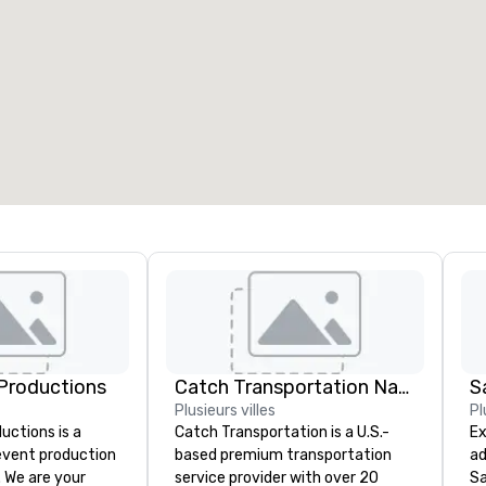
Productions
Catch Transportation Nationwide
S
Plusieurs villes
Pl
ctions is a
Catch Transportation is a U.S.-
Ex
 event production
based premium transportation
ad
. We are your
service provider with over 20
Sa