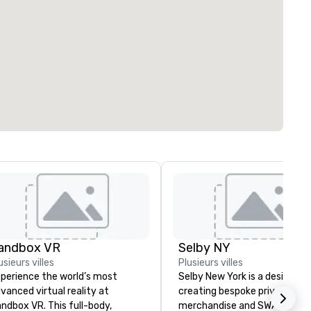
andbox VR
Selby NY
usieurs villes
Plusieurs villes
perience the world’s most
Selby New York is a design fir
vanced virtual reality at
creating bespoke private labe
ndbox VR. This full-body,
merchandise and SWAG for