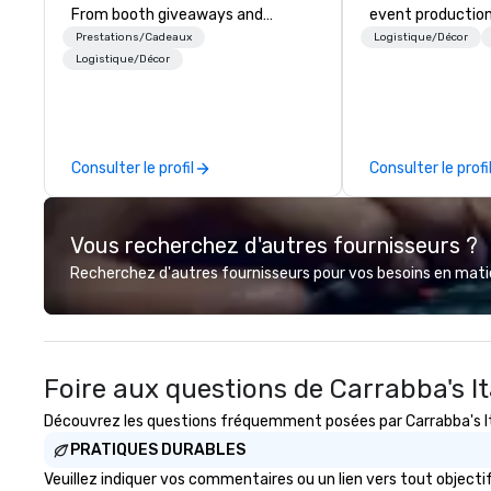
From booth giveaways and
event production
branded apparel to executive
start to finish. O
Prestations/Cadeaux
Logistique/Décor
gifting, displays, banners, signage,
dedicated to mak
Logistique/Décor
fulfillment, logistics, shipping,
begin with your v
along with e-commerce solutions
you and your att
we handle it all. While there are
by the experienc
many promotional companies to
Consulter le profil
Consulter le profi
choose from, our 20+ years of
industry experience and
commitment to exceptional
Vous recherchez d'autres fournisseurs ?
customer service set us apart. We
deliver smart, reliable solutions
Recherchez d'autres fournisseurs pour vos besoins en matièr
designed to make the end-user
experience seamless from start
to finish. We are also a certified
WOSB.
Foire aux questions de Carrabba's Ita
Découvrez les questions fréquemment posées par Carrabba's Itali
PRATIQUES DURABLES
Veuillez indiquer vos commentaires ou un lien vers tout object