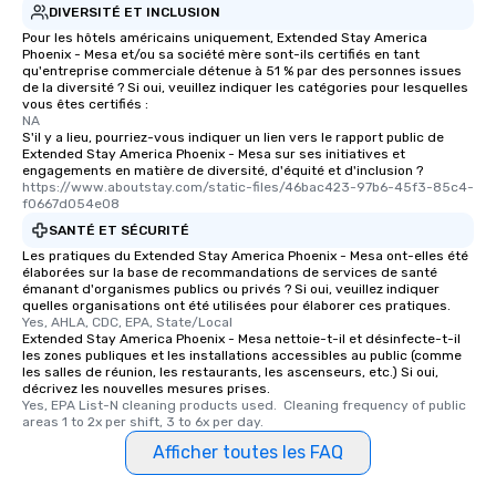
DIVERSITÉ ET INCLUSION
Pour les hôtels américains uniquement, Extended Stay America
Phoenix - Mesa et/ou sa société mère sont-ils certifiés en tant
qu'entreprise commerciale détenue à 51 % par des personnes issues
de la diversité ? Si oui, veuillez indiquer les catégories pour lesquelles
vous êtes certifiés :
NA
S'il y a lieu, pourriez-vous indiquer un lien vers le rapport public de
Extended Stay America Phoenix - Mesa sur ses initiatives et
engagements en matière de diversité, d'équité et d'inclusion ?
https://www.aboutstay.com/static-files/46bac423-97b6-45f3-85c4-
f0667d054e08
SANTÉ ET SÉCURITÉ
Les pratiques du Extended Stay America Phoenix - Mesa ont-elles été
élaborées sur la base de recommandations de services de santé
émanant d'organismes publics ou privés ? Si oui, veuillez indiquer
quelles organisations ont été utilisées pour élaborer ces pratiques.
Yes, AHLA, CDC, EPA, State/Local
Extended Stay America Phoenix - Mesa nettoie-t-il et désinfecte-t-il
les zones publiques et les installations accessibles au public (comme
les salles de réunion, les restaurants, les ascenseurs, etc.) Si oui,
décrivez les nouvelles mesures prises.
Yes, EPA List-N cleaning products used.  Cleaning frequency of public 
areas 1 to 2x per shift, 3 to 6x per day.
Afficher toutes les FAQ