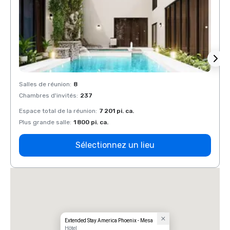
Salles de réunion
:
8
Salles
Chambres d'invités
:
237
Chamb
Espace total de la réunion
:
7 201 pi. ca.
Espace
Plus grande salle
:
1 800 pi. ca.
Plus g
Sélectionnez un lieu
Extended Stay America Phoenix - Mesa
Hôtel