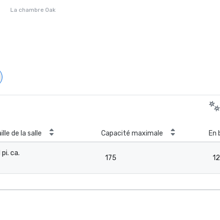
La chambre Oak
ille de la salle
Capacité maximale
En 
 pi. ca.
175
1
-