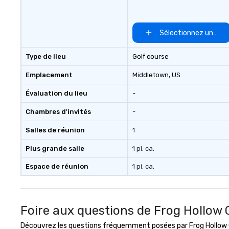
ups, Major League sports teams,
World-Series Champions, A-List
celebrities, and private groups
Sélectionnez un lieu
across the country break down
walls, get to know each other, and
Type de lieu
Golf course
create LASTING memories
through magic. | If you're looking
Emplacement
Middletown
, US
for a personable, engaging, and
Évaluation du lieu
-
mind blowing experience for your
group - send me/my team a
Chambres d'invités
-
message!
Salles de réunion
1
Plus grande salle
1 pi. ca.
Espace de réunion
1 pi. ca.
Foire aux questions de Frog Hollow 
Découvrez les questions fréquemment posées par Frog Hollow Go