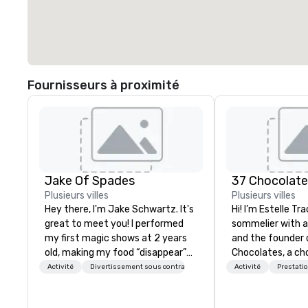
Fournisseurs à proximité
Jake Of Spades
37 Chocolat
Plusieurs villes
Plusieurs villes
Hey there, I'm Jake Schwartz. It's
Hi! I’m Estelle Tr
great to meet you! I performed
sommelier with 
my first magic shows at 2 years
and the founder 
old, making my food “disappear”
Chocolates, a ch
for my parents at every meal. I
education compan
Activité
Divertissement sous contrat
Activité
Prestati
quickly became obsessed with
hundreds of tast
the moments a magic trick could
both in-person an