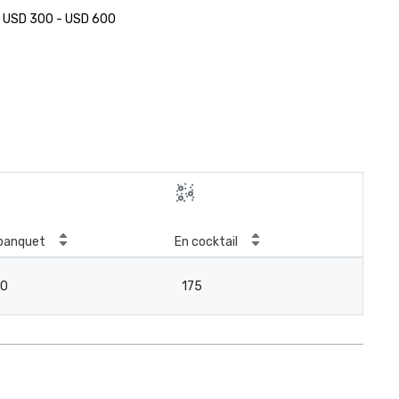
USD 300 - USD 600
banquet
En cocktail
20
175