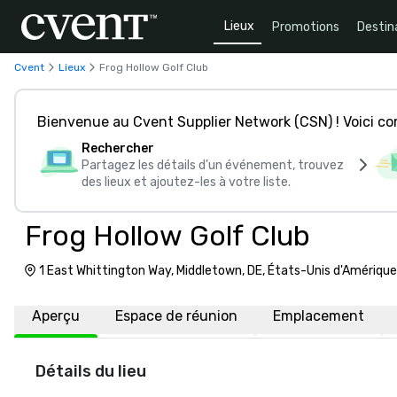
Lieux
Promotions
Destin
Cvent
Lieux
Frog Hollow Golf Club
Bienvenue au Cvent Supplier Network (CSN) ! Voici 
Rechercher
Partagez les détails d'un événement, trouvez
des lieux et ajoutez-les à votre liste.
Frog Hollow Golf Club
1 East Whittington Way, Middletown, DE, États-Unis d'Amériqu
Aperçu
Espace de réunion
Emplacement
Détails du lieu