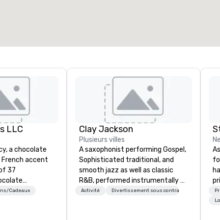
es LLC
Clay Jackson
S
Plusieurs villes
Ne
acy, a chocolate
A saxophonist performing Gospel,
As
a French accent
Sophisticated traditional, and
fo
of 37
smooth jazz as well as classic
ha
ocolate
R&B, performed instrumentally on
pr
y. I’ve hosted
the tenor, alto, and soprano
da
ons/Cadeaux
Activité
Divertissement sous contrat
P
ings worldwide,
saxophone. I am able to provide a
fl
Lo
d online, for
large,’ LIVE’, musical presentation
NY