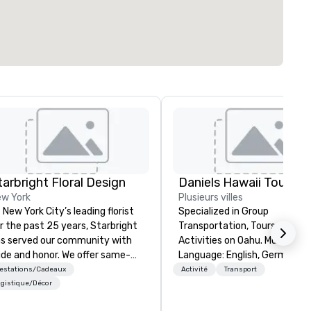
tarbright Floral Design
Daniels Hawaii Tours
w York
Plusieurs villes
 New York City’s leading florist
Specialized in Group
r the past 25 years, Starbright
Transportation, Tours and
s served our community with
Activities on Oahu. Multi-
ide and honor. We offer same-
Language: English, German,
y delivery of the freshest
Spanish, French, Portuguese. We
restations/Cadeaux
Activité
Transport
owers imaginable. We deliver in
can handle any group size and 
gistique/Décor
C and beyond. Fresh flowers are
always put our customers firs