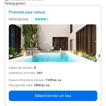
Parking gratuit
Promote your venue
Prom
Hôtel de luxe
Hôtel
Salles de réunion
:
8
Salles
Chambres d'invités
:
237
Chamb
Espace total de la réunion
:
7 201 pi. ca.
Espace
Plus grande salle
:
1 800 pi. ca.
Plus g
Sélectionnez un lieu