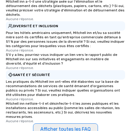
Mitchell inn a-t-il une stratégie axée sur l'élimination et le
détournement des déchets (plastiques, papiers, cartons, etc.) ? Si oui,
veuillez préciser votre stratégie d'élimination et de détournement des
déchets.
Aucune réponse.
DIVERSITÉ ET INCLUSION
Pour les hôtels américains uniquement, Mitchell inn et/ou sa société
mère sont-ils certifiés en tant qu'entreprise commerciale détenue à
51 % par des personnes issues de la diversité ? Si oui, veuillez indiquer
les catégories pour lesquelles vous êtes certifiés :
Aucune réponse.
S'il y a lieu, pourriez-vous indiquer un lien vers le rapport public de
Mitchell inn sur ses initiatives et engagements en matière de
diversité, d'équité et d'inclusion ?
Aucune réponse.
SANTÉ ET SÉCURITÉ
Les pratiques du Mitchell inn ont-elles été élaborées sur la base de
recommandations de services de santé émanant d'organismes
publics ou privés ? Si oui, veuillez indiquer quelles organisations ont
été utilisées pour élaborer ces pratiques.
Aucune réponse.
Mitchell inn nettoie-t-il et désinfecte-t-il les zones publiques et les
installations accessibles au public (comme les salles de réunion, les
restaurants, les ascenseurs, etc.) Si oui, décrivez les nouvelles
mesures prises.
Aucune réponse.
Afficher toutes les FAQ