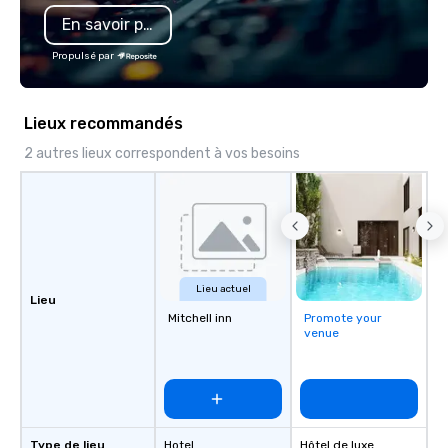
11:00 am during the w
En savoir plus
am during the weekend
Last tour depends on 
Propulsé par
which varies by seaso
Lieux recommandés
2 autres lieux correspondent à vos besoins
Lieu actuel
Lieu
Mitchell inn
Promote your
venue
Type de lieu
Hotel
Hôtel de luxe