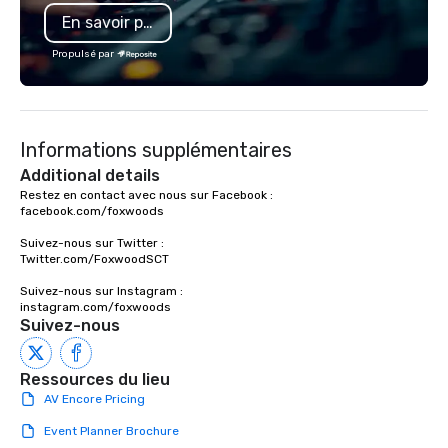
flight monitoring Impe
En savoir plus
standards Partnership
class organizations We don’t just
Propulsé par
move you from point A 
team at Joshua’s Wor
memorable journeys ta
needs. Whether you’re 
Informations supplémentaires
business or pleasure,
Worldwide ensures yo
Additional details
transportation is comf
Restez en contact avec nous sur Facebook :

facebook.com/foxwoods

and exceptional.
Suivez-nous sur Twitter :

Twitter.com/FoxwoodSCT

Suivez-nous sur Instagram :

instagram.com/foxwoods
Suivez-nous
Ressources du lieu
AV Encore Pricing
Event Planner Brochure