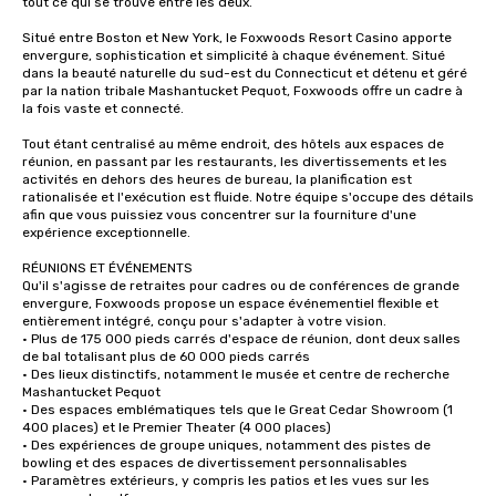
tout ce qui se trouve entre les deux.

Situé entre Boston et New York, le Foxwoods Resort Casino apporte 
envergure, sophistication et simplicité à chaque événement. Situé 
dans la beauté naturelle du sud-est du Connecticut et détenu et géré 
par la nation tribale Mashantucket Pequot, Foxwoods offre un cadre à 
la fois vaste et connecté.

Tout étant centralisé au même endroit, des hôtels aux espaces de 
réunion, en passant par les restaurants, les divertissements et les 
activités en dehors des heures de bureau, la planification est 
rationalisée et l'exécution est fluide. Notre équipe s'occupe des détails 
afin que vous puissiez vous concentrer sur la fourniture d'une 
expérience exceptionnelle.

RÉUNIONS ET ÉVÉNEMENTS

Qu'il s'agisse de retraites pour cadres ou de conférences de grande 
envergure, Foxwoods propose un espace événementiel flexible et 
entièrement intégré, conçu pour s'adapter à votre vision.

• Plus de 175 000 pieds carrés d'espace de réunion, dont deux salles 
de bal totalisant plus de 60 000 pieds carrés

• Des lieux distinctifs, notamment le musée et centre de recherche 
Mashantucket Pequot

• Des espaces emblématiques tels que le Great Cedar Showroom (1 
400 places) et le Premier Theater (4 000 places)

• Des expériences de groupe uniques, notamment des pistes de 
bowling et des espaces de divertissement personnalisables

• Paramètres extérieurs, y compris les patios et les vues sur les 