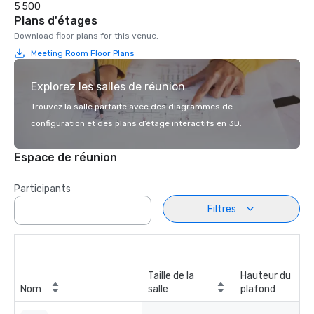
5 500
Plans d'étages
Download floor plans for this venue.
Meeting Room Floor Plans
Explorez les salles de réunion
Trouvez la salle parfaite avec des diagrammes de
configuration et des plans d’étage interactifs en 3D.
Espace de réunion
Participants
Filtres
Taille de la
Hauteur du
Nom
salle
plafond