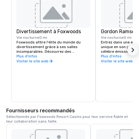
Divertissement à Foxwoods
Gordon Ramsey H
Vie nocturne
0 mi
Vie nocturne
0 mi
Foxwoods attire l'élite du monde du 
Entrez dans une expér
divertissement grâce à ses salles 
unique en son genre. I
incomparables. Découvrez des 
célèbre émission télé
musiciens, des comédiens et des 
Plus d'infos
Hell's Kitchen at Fox
Plus d'infos
athlètes de haut niveau au Great Cedar 
l'énergie électrisante
Visiter le site web
Visiter le site web
Showroom et au Premier Theater. Ou 
animée à la sophistica
allez voir les meilleurs DJ dans l'une de 
restaurant de renomm
nos discothèques les plus prisées. Quel 
menu ? L'excellence cul
que soit le type de divertissement que 
Pensez au bœuf Welli
vous aimez, il est toujours meilleur chez 
cuit, au délicieux pu
Foxwoods.
gluant et bien plus en
question qui reste est
commandez-vous en 
Fournisseurs recommandés
Sélectionnés par Foxwoods Resort Casino pour leur service fiable et 
leur collaboration sans faille.