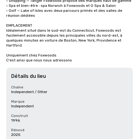
• Shopping — Tanger Foxwoods propose des marques haut de gamme

• Spa et bien-être : spa Norwich à Foxwoods et G Spa & Salon

• Golf — Lake of Isles avec deux parcours primés et des salles de 
réunion dédiées

EMPLACEMENT

Idéalement situé dans le sud-est du Connecticut, Foxwoods est 
facilement accessible depuis les principales villes du nord-est, à 
quelques minutes en voiture de Boston, New York, Providence et 
Hartford.

Uniquement chez Foxwoods

C'est ainsi que nous nous adressons
Détails du lieu
Chaîne
Independent / Other
Marque
Independent
Construit
1996
Rénové
2025