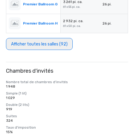
3 261 pi. ca.
Premier Ballroom G
26 pi.
61 x 55 pi. ca.
2 932 pi. ca.
Premier Ballroom H
26 pi.
61 x 50 pi. ca.
Afficher toutes les salles (92)
Chambres d'invités
Nombre total de chambres d'invités
1 948
Simple (1 lit)
1 029
Double (2 lits)
919
Suites
324
Taux d'imposition
15%