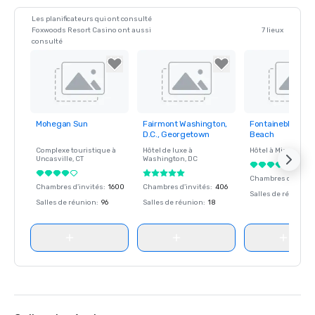
Les planificateurs qui ont consulté
Foxwoods Resort Casino ont aussi
7 lieux
consulté
Mohegan Sun
Fairmont Washington,
Fontainebleau M
Removed from
Removed from
Removed fro
D.C., Georgetown
Beach
favorites
favorites
favorites
Complexe touristique à
Hôtel de luxe à
Hôtel à
Miami Beac
Uncasville
, CT
Washington
, DC
Chambres d'invité
Chambres d'invités
:
1600
Chambres d'invités
:
406
Salles de réunion
:
Salles de réunion
:
96
Salles de réunion
:
18