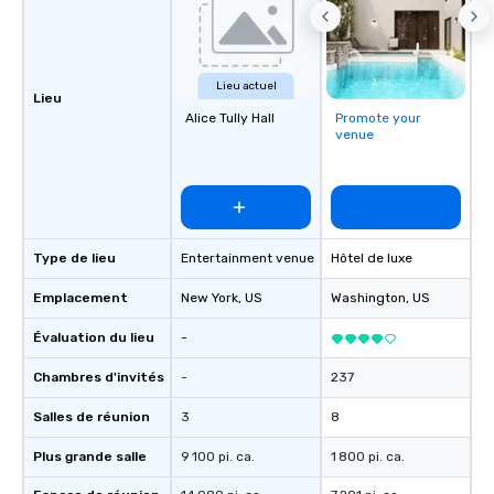
Lieu actuel
Lieu
Alice Tully Hall
Promote your
venue
Type de lieu
Entertainment venue
Hôtel de luxe
Emplacement
New York
, US
Washington
, US
Évaluation du lieu
-
Chambres d'invités
-
237
Salles de réunion
3
8
Plus grande salle
9 100 pi. ca.
1 800 pi. ca.