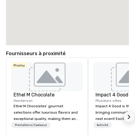
Fournisseurs à proximité
Promu
Ethel M Chocolate
Impact 4 Good
Henderson
Plusieurs villes
Ethel M Chocolates’ gourmet
Impact 4 Good is the o
selections offer luxurious flavors and
bringing community se
exceptional quality, making them an
next event! Exciting a
ideal choice for special occasions,
team building activitie
Prestations/Cadeaux
Activité
corporate holiday gifts, or company
of what we offer. Let u