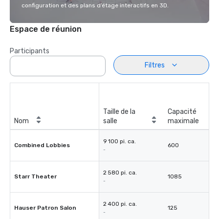
configuration et des plans d’étage interactifs en 3D.
Espace de réunion
Participants
Filtres
Taille de la
Capacité
Nom
salle
maximale
9 100 pi. ca.
Combined Lobbies
600
-
2 580 pi. ca.
Starr Theater
1085
-
2 400 pi. ca.
Hauser Patron Salon
125
-