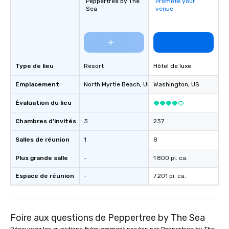
Peppertree by The
Promote your
Sea
venue
Type de lieu
Resort
Hôtel de luxe
Emplacement
North Myrtle Beach
, US
Washington
, US
Évaluation du lieu
-
Chambres d'invités
3
237
Salles de réunion
1
8
Plus grande salle
-
1 800 pi. ca.
Espace de réunion
-
7 201 pi. ca.
Foire aux questions de Peppertree by The Sea