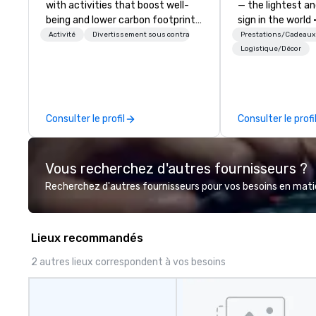
with activities that boost well-
— the lightest a
being and lower carbon footprints.
sign in the world
Explore the world on the run with
Dark Auditoriums
Activité
Divertissement sous contrat
Prestations/Cadeaux
expert local running guides.
Recognition • VIP
Logistique/Décor
Guests & Manage 
Brighten up your
Lollipop Signs! 
catalogue with y
Consulter le profil
Consulter le profi
Connect with us 
information, or s
and we will creat
Vous recherchez d'autres fournisseurs ?
presentation high
brand.
Recherchez d'autres fournisseurs pour vos besoins en matièr
Lieux recommandés
2 autres lieux correspondent à vos besoins