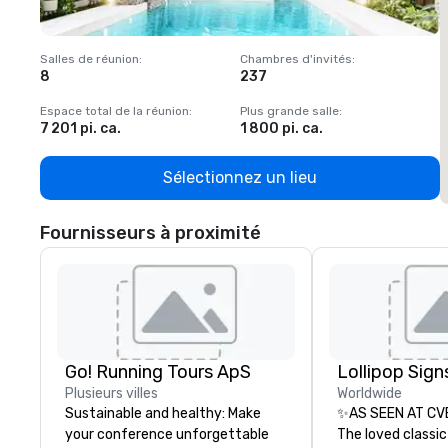
Salles de réunion
:
Chambres d'invités
:
S
8
237
1
Espace total de la réunion
:
Plus grande salle
:
E
7 201 pi. ca.
1 800 pi. ca.
1
Sélectionnez un lieu
Fournisseurs à proximité
Go! Running Tours ApS
Plusieurs villes
Worldwide
Sustainable and healthy: Make
✨AS SEEN AT CV
your conference unforgettable
The loved classic