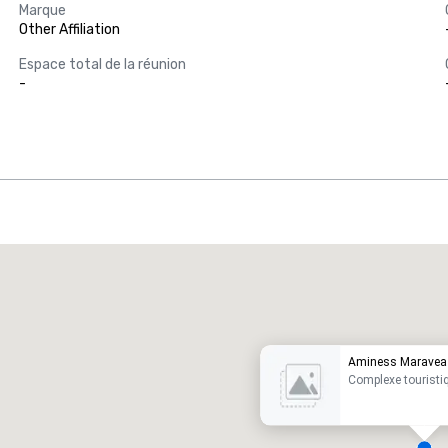
Marque
Other Affiliation
Espace total de la réunion
-
Promote your venue
ôtel de luxe
Aminess Maravea
Complexe touristi