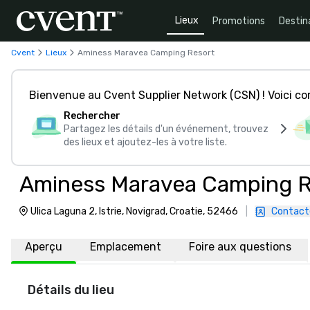
Lieux
Promotions
Destin
Cvent
Lieux
Aminess Maravea Camping Resort
Bienvenue au Cvent Supplier Network (CSN) ! Voici 
Rechercher
Partagez les détails d'un événement, trouvez
des lieux et ajoutez-les à votre liste.
Aminess Maravea Camping R
Ulica Laguna 2, Istrie, Novigrad, Croatie, 52466
|
Contact
Aperçu
Emplacement
Foire aux questions
Détails du lieu