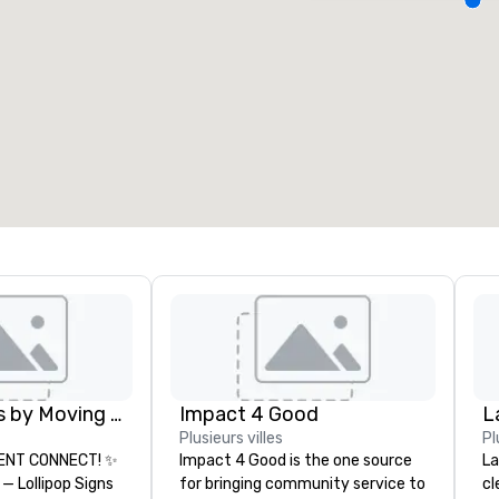
alles de réunion
:
Chambres d'invités
:
7
220
space total de la réunion
:
Plus grande salle
:
2 000 pi. ca.
4 100 pi. ca.
Sélectionnez un lieu
Lollipop Signs by Moving Products
Impact 4 Good
L
Plusieurs villes
Pl
ENT CONNECT! ✨
Impact 4 Good is the one source
La
 — Lollipop Signs
for bringing community service to
cl