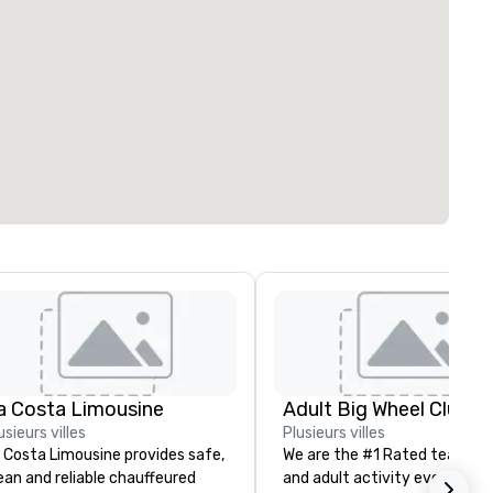
a Costa Limousine
usieurs villes
Plusieurs villes
 Costa Limousine provides safe,
We are the #1 Rated team bui
ean and reliable chauffeured
and adult activity event prov