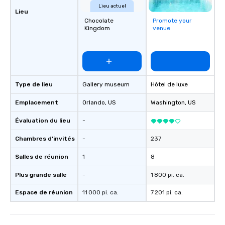
Lieu actuel
Lieu
Chocolate
Promote your
Kingdom
venue
Type de lieu
Gallery museum
Hôtel de luxe
Emplacement
Orlando
, US
Washington
, US
Évaluation du lieu
-
Chambres d'invités
-
237
Salles de réunion
1
8
Plus grande salle
-
1 800 pi. ca.
Espace de réunion
11 000 pi. ca.
7 201 pi. ca.