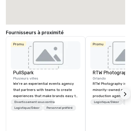
Fournisseurs à proximité
Promu
Promu
PullSpark
RTW Photograph
Plusieurs villes
Orlando
We’re an experiential events agency
RTW Photography is a c
that partners with teams to create
minority-owned corpor
experiences that make brands easy to
production agency he
love and hard to forget. Most
Orlando, with teams s
Divertissement sous contrat
Logistique/Décor
Per
companies already know what makes
Logistique/Décor
Personnel préféré
Atlanta, Miami, and L
them easy to love; we help teams
coverage available na
design moments that truly stick
specialize in conferen
backed by our trademarked
conventions, trade sh