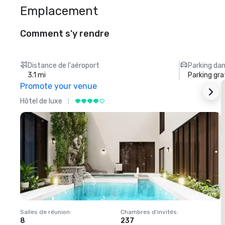
Emplacement
Comment s'y rendre
Distance de l'aéroport
Parking dan
3.1 mi
Parking gra
Promote your venue
Hôtel de luxe
H
Salles de réunion
:
Chambres d'invités
:
S
8
237
1