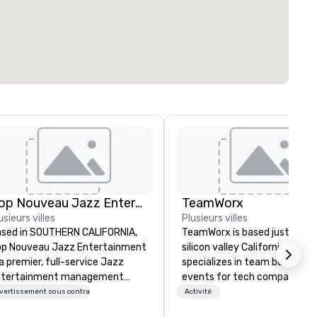
Pop Nouveau Jazz Entertainment
TeamWorx
usieurs villes
Plusieurs villes
sed in SOUTHERN CALIFORNIA,
TeamWorx is based just outsi
p Nouveau Jazz Entertainment
silicon valley California and
 a premier, full-service Jazz
specializes in team building
ntertainment management
events for tech companies a
mpany specializing in a
tech employees, engineering
vertissement sous contrat
Activité
phisticated, cross-genre
companies and engineers, an