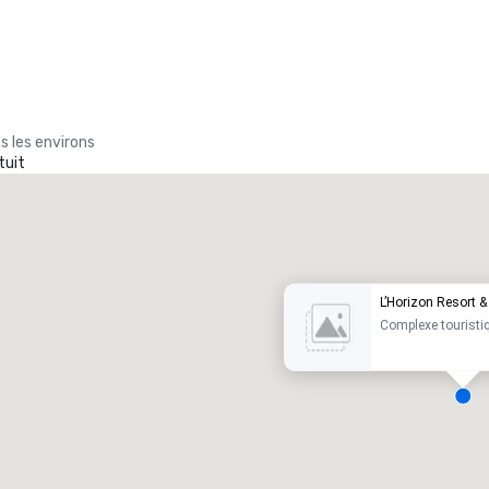
s les environs
tuit
Promote your venue
ôtel de luxe
L’Horizon Resort &
Complexe touristi
alles de réunion
:
Chambres d'invités
:
7
220