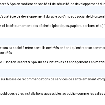
in
rt & Spa en matière de santé et de sécurité, de développement durabl
en
th
tif/stratégie de développement durable ou d'impact social de L’Hori
No
ex
n et le détournement des déchets (plastiques, papiers, cartons, etc.) ? 
we
ar
pe
ev
da
t/ou sa société mère sont-ils certifiés en tant qu'entreprise commerc
yo
ertifiés :
sw
ic de L’Horizon Resort & Spa sur ses initiatives et engagements en matièr
pr
di
un
pa
 sur la base de recommandations de services de santé émanant d'organi
ev
pl
br
publiques et les installations accessibles au public (comme les salles d
av
ev