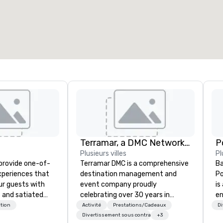
space total de la réunion
:
Plus grande salle
:
2 000 pi. ca.
4 100 pi. ca.
Sélectionnez un lieu
Terramar, a DMC Network Company
Plusieurs villes
Pl
 provide one-of-
Terramar DMC is a comprehensive
Ba
experiences that
destination management and
Po
ur guests with
event company proudly
is
 and satiated
celebrating over 30 years in
e
ail is
business. Renowned for its
co
tion
Activité
Prestations/Cadeaux
Di
ught out, and our
outstanding service, Terramar has
so
Divertissement sous contrat
+3