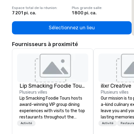
Espace total de la réunion
:
Plus grande salle
:
E
7 201 pi. ca.
1 800 pi. ca.
1
Sélectionnez un lieu
Fournisseurs à proximité
Lip Smacking Foodie Tours
ilixr Creative
Plusieurs villes
Plusieurs villes
Lip Smacking Foodie Tours hosts
Our mission is to
award-winning VIP group dining
a-kind culinary 
experiences with visits to the top
leave you and yo
restaurants throughout the
lasting memories
United States. Choose either a
palates. Every det
Activité
Activité
Restaura
daytime activity or evening dine-
meticulously tho