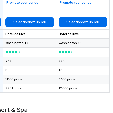
Promote your venue
Promote your venue
lu
en
co
ex
Sélectionnez un lieu
Sélectionnez un lieu
Be
pi
Hôtel de luxe
Hôtel de luxe
No
Re
Washington
, US
Washington
, US
of
sy
Vi
237
220
pe
ae
8
17
a 
No
1 800 pi. ca.
4 100 pi. ca.
bo
7 201 pi. ca.
12 000 pi. ca.
an
sp
en
so
sort & Spa
co