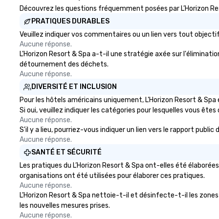
engage the person to the left and
Découvrez les questions fréquemment posées par L’Horizon Reso
right of you. Because our tours
PRATIQUES DURABLES
take place at multiple
Veuillez indiquer vos commentaires ou un lien vers tout objec
restaurants, with walking in
Aucune réponse.
between, there are countless
L’Horizon Resort & Spa a-t-il une stratégie axée sur l'éliminatio
opportunities to interact with
détournement des déchets.
different people when you sit
Aucune réponse.
down at each venue and as you
DIVERSITÉ ET INCLUSION
traverse along the way. Our
experiences not only provide
Pour les hôtels américains uniquement, L’Horizon Resort & Spa e
more ways to network, but a
Si oui, veuillez indiquer les catégories pour lesquelles vous êtes c
more convivial way to do so. Large
Aucune réponse.
S'il y a lieu, pourriez-vous indiquer un lien vers le rapport publ
Groups Welcome Lip Smacking
Aucune réponse.
Foodie Tours is ideal for groups,
small or large. Our experiences can
SANTÉ ET SÉCURITÉ
accommodate groups from as
Les pratiques du L’Horizon Resort & Spa ont-elles été élaborées
few as 1 to as many as 500
organisations ont été utilisées pour élaborer ces pratiques.
guests, making us an ideal choice
Aucune réponse.
for any corporate group event.
L’Horizon Resort & Spa nettoie-t-il et désinfecte-t-il les zones 
Stress-Free Booking Process
les nouvelles mesures prises.
Booking a tour is stress-free and
Aucune réponse.