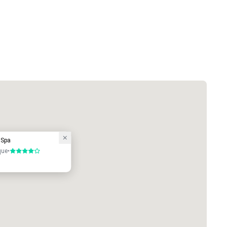
 Spa
que
•
4 sur 5