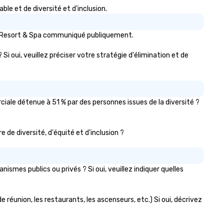
fectious enough to keep guests
e et de diversité et d'inclusion.
gaged and energized
roughout the night. ► Pop
zon Resort & Spa communiqué publiquement.
uveau has decades of
perience performing at
Si oui, veuillez préciser votre stratégie d'élimination et de
ddings all over the planet! We
e ready to provide you with the
rfect soundtrack to enhance
ery moment of your special
y! From setting the mood for
iale détenue à 51 % par des personnes issues de la diversité ?
ur "I do" moment, to creating a
inging vibe for cocktail hour, to
e de diversité, d'équité et d'inclusion ?
oviding some sultry sounds for
nner which lead right into an
forgettable all night dance
rty! Pop Nouveau will be there
smes publics ou privés ? Si oui, veuillez indiquer quelles
ery step of the way to make
anning your wedding day a
eeze. We have many options
e réunion, les restaurants, les ascenseurs, etc.) Si oui, décrivez
ailable for every size venue and
ery budget.