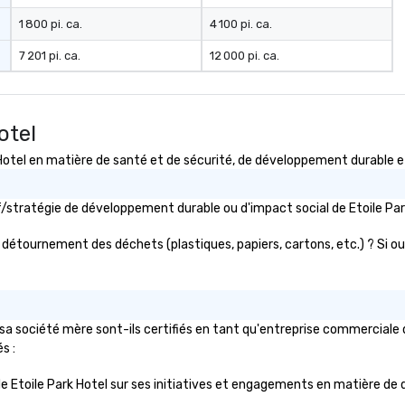
1 800 pi. ca.
4 100 pi. ca.
7 201 pi. ca.
12 000 pi. ca.
otel
el en matière de santé et de sécurité, de développement durable et d
tif/stratégie de développement durable ou d'impact social de Etoile 
le détournement des déchets (plastiques, papiers, cartons, etc.) ? Si oui
sa société mère sont-ils certifiés en tant qu'entreprise commerciale dé
s :
ic de Etoile Park Hotel sur ses initiatives et engagements en matière de d