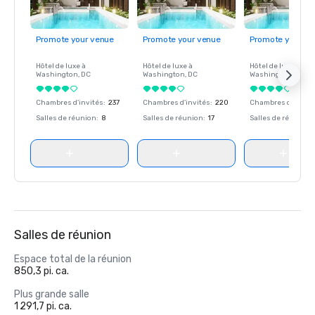
Promote your venue
Promote your venue
Promote your ve
Hôtel de luxe à
Hôtel de luxe à
Hôtel de luxe à
Washington
, DC
Washington
, DC
Washington
, DC
Chambres d'invités
:
237
Chambres d'invités
:
220
Chambres d'invité
Salles de réunion
:
8
Salles de réunion
:
17
Salles de réunion
:
Salles de réunion
Espace total de la réunion
850,3 pi. ca.
Plus grande salle
1 291,7 pi. ca.