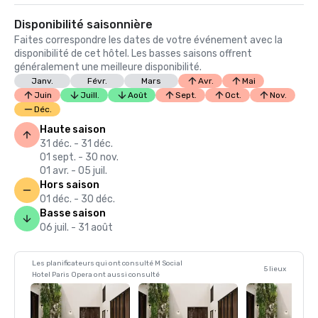
Disponibilité saisonnière
Faites correspondre les dates de votre événement avec la
disponibilité de cet hôtel. Les basses saisons offrent
généralement une meilleure disponibilité.
Janv.
Févr.
Mars
Avr.
Mai
Juin
Juill.
Août
Sept.
Oct.
Nov.
Déc.
Haute saison
31 déc. - 31 déc.
01 sept. - 30 nov.
01 avr. - 05 juil.
Hors saison
01 déc. - 30 déc.
Basse saison
06 juil. - 31 août
Les planificateurs qui ont consulté M Social
5 lieux
Hotel Paris Opera ont aussi consulté