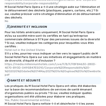
responsibility/corporate-responsibility/
M Social Hotel Paris Opera a-t-il une stratégie axée sur l'élimination et
le détournement des déchets (plastiques, papiers, cartons, etc.) ? Si
oui, veuillez préciser votre stratégie d'élimination et de détournement
des déchets.
No
DIVERSITÉ ET INCLUSION
Pour les hôtels américains uniquement, M Social Hotel Paris Opera
et/ou sa société mère sont-ils certifiés en tant qu'entreprise
commerciale détenue à 51 % par des personnes issues de la diversité
? Si oui, veuillez indiquer les catégories pour lesquelles vous êtes
certifiés :
Hotel not in the United States
S'il y a lieu, pourriez-vous indiquer un lien vers le rapport public de M
Social Hotel Paris Opera sur ses initiatives et engagements en matière
de diversité, d'équité et d'inclusion ?
https://media.millenniumhotels.com/Live/F/B/F/FBF84630-280D-
4E70-B93D-0495B47E5010/Corporate%20Responsibility%20-
%202020%20dated%2014May2021%20to%20upload%20to%20website.
pdf
SANTÉ ET SÉCURITÉ
Les pratiques du M Social Hotel Paris Opera ont-elles été élaborées
sur la base de recommandations de services de santé émanant
d'organismes publics ou privés ? Si oui, veuillez indiquer quelles
organisations ont été utilisées pour élaborer ces pratiques.
Yes, Public Governmental entities
M Social Hotel Paris Opera nettoie-t-il et désinfecte-t-il les zones