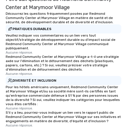
groups from as few as
Center at Marymoor Village
as 500 guests, making
choice for any corpora
Découvrez les questions fréquemment posées par Redmond
Community Center at Marymoor Village en matière de santé et de
Stress-Free Booking 
sécurité, de développement durable et de diversité et d'inclusion.
a tour is stress-free a
PRATIQUES DURABLES
enjoy the company of 
Veuillez indiquer vos commentaires ou un lien vers tout
more easily. You’ll tak
objectif/stratégie de développement durable ou d'impact social de
knowing that everythin
Redmond Community Center at Marymoor Village communiqué
publiquement.
of from the moment the
Aucune réponse.
booked to the minute i
Redmond Community Center at Marymoor Village a-t-il une stratégie
Since the menu is alre
axée sur l'élimination et le détournement des déchets (plastiques,
papiers, cartons, etc.) ? Si oui, veuillez préciser votre stratégie
have nothing to worry 
d'élimination et de détournement des déchets.
remember to submit ah
Aucune réponse.
date any dietary restr
DIVERSITÉ ET INCLUSION
allergies for anyone in
Pour les hôtels américains uniquement, Redmond Community Center
Feel Like a VIP at Each
at Marymoor Village et/ou sa société mère sont-ils certifiés en tant
qu'entreprise commerciale détenue à 51 % par des personnes issues
Smacking Foodie Tours
de la diversité ? Si oui, veuillez indiquer les catégories pour lesquelles
group members never 
vous êtes certifiés :
about waiting in line to
Aucune réponse.
S'il y a lieu, pourriez-vous indiquer un lien vers le rapport public de
restaurant or being sh
Redmond Community Center at Marymoor Village sur ses initiatives et
than desirable table. O
engagements en matière de diversité, d'équité et d'inclusion ?
Aucune réponse.
everyone is treated lik