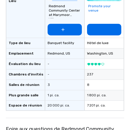
Lieu
are drinks. However, 
Redmond
Promote your
package upgrade is ava
Community Center
venue
at Marymoor
provides guests a sign
Village
at various stops. Build Your Network
Our exclusive experien
ultimate networking op
a typical sit-down dinn
Type de lieu
Banquet facility
Hôtel de luxe
to engage the person t
right of you. Because 
Emplacement
Redmond
, US
Washington
, US
place at multiple resta
walking in between, th
Évaluation du lieu
-
countless opportunitie
Chambres d'invités
-
237
with different people 
down at each venue a
Salles de réunion
3
8
traverse along the way
experiences not only 
Plus grande salle
1 pi. ca.
1 800 pi. ca.
ways to network, but a
Espace de réunion
20 000 pi. ca.
7 201 pi. ca.
way to do so. Large Groups Welcome
Lip Smacking Foodie To
groups, small or large.
experiences can acc
Foire aux questions de Redmond Community