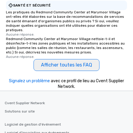
immediate seating upon
SANTÉ ET SÉCURITÉ
What’s more, your gro
Les pratiques du Redmond Community Center at Marymoor Village
ont-elles été élaborées sur la base de recommandations de services
a special warm welcom
de santé émanant d'organismes publics ou privés ? Si oui, veuillez
from the restaurant c
indiquer quelles organisations ont été utilisées pour élaborer ces
be printed featuring yo
pratiques.
Aucune réponse.
which can be an added 
Redmond Community Center at Marymoor Village nettoie-t-il et
those Instagram mome
désinfecte-t-il les zones publiques et les installations accessibles au
public (comme les salles de réunion, les restaurants, les ascenseurs,
For added ease, we ca
etc.) Si oui, décrivez les nouvelles mesures prises.
transportation pick-up
Aucune réponse.
as well as an event ph
Afficher toutes les FAQ
for groups that desire 
experience, we can als
an evening helicopter 
Signalez un problème
avec ce profil de lieu au Cvent Supplier
glittering lights of The S
Network.
Memorable Experience f
Smacking Foodie Tours
Cvent Supplier Network
to gather and dine tha
experienced, and all ar
Solutions sur site
remember. Our one-of-
are special, from the fi
Logiciel de gestion d'événement
last. It’s an experienc
Logiciel d'inscription aux événements