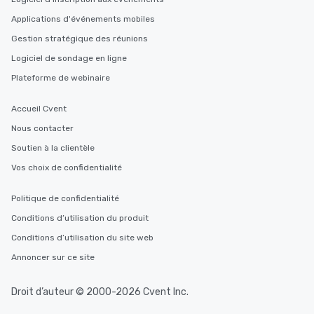
will reminisce about lo
Applications d'événements mobiles
leave. Location, Location, Location
One of the best reason
Gestion stratégique des réunions
convenient and efficie
Logiciel de sondage en ligne
experience is designed
Plateforme de webinaire
restaurants are within
walking distance of ea
Accueil Cvent
short stroll allows you
members a chance to 
Nous contacter
networking opportunit
Soutien à la clientèle
heading to the next pl
Vos choix de confidentialité
itinerary. You Get a Dinner and a Show
Our tours offer an exqu
entertainment. All tour
Politique de confidentialité
knowledgeable, profes
Conditions d’utilisation du produit
who leads the group on
Conditions d’utilisation du site web
offering engaging tidb
fascinating stories. S
Annoncer sur ce site
interactive experience
along the way exclusive
Droit d’auteur © 2000-2026 Cvent Inc.
ensuring there is neve