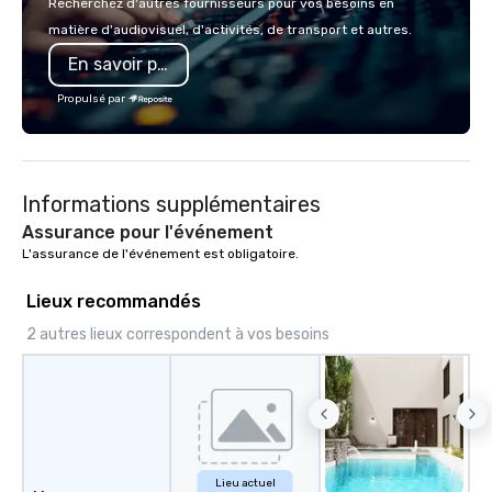
Recherchez d'autres fournisseurs pour vos besoins en
mingle, and easily net
matière d'audiovisuel, d'activités, de transport et autres.
is led by a professiona
En savoir plus
specializing in escort
with utmost care, who
Propulsé par
each experience with 
engaging information 
Lip Smacking Foodie T
entertaining activity 
Informations supplémentaires
dining experience meld
that are sure to add ne
Assurance pour l'événement
meeting events, from 
L'assurance de l'événement est obligatoire.
team building. All-Inclusive Group
Dining When meeting p
Lieux recommandés
corporate group event
2 autres lieux correspondent à vos besoins
Smacking Foodie Tours,
group is assured a top
experience with three 
signature dishes at ea
Our affordable tours a
person with tax and gr
included. The only thi
Lieu actuel