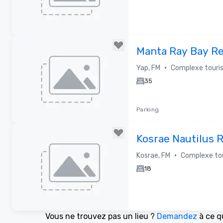
Removed from favorites
Manta Ray Bay Re
•
Yap, FM
Complexe touris
35
Parking
Removed from favorites
Kosrae Nautilus 
•
Kosrae, FM
Complexe tou
18
Vous ne trouvez pas un lieu ?
Demandez
à ce q
Removed from favorites