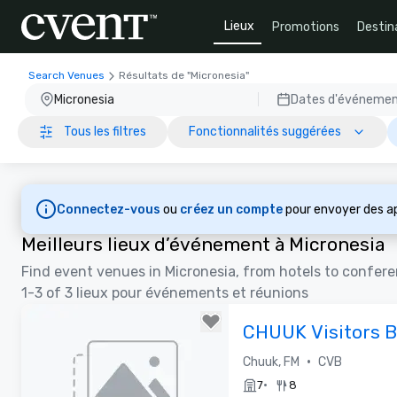
Lieux
Promotions
Destin
Search Venues
Résultats de "Micronesia"
Micronesia
Dates d'événeme
Tous les filtres
Fonctionnalités suggérées
Connectez-vous
ou
créez un compte
pour envoyer des ap
Meilleurs lieux d’événement à Micronesia
Find event venues in Micronesia, from hotels to confer
1-3 of 3 lieux pour événements et réunions
CHUUK Visitors 
•
Chuuk, FM
CVB
•
7
8