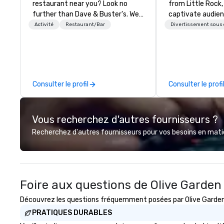
restaurant near you? Look no
from Little Rock,
further than Dave & Buster's. We
captivate audie
have amazing games and award-
with their piano, 
Activité
Restaurant/Bar
Divertissement sous 
winning food and drinks. Come
performances. The
check us out!
request-driven, 
shows keep crow
for hours as the
deliver diverse m
Consulter le profil
Consulter le profi
people of all age
songs in their ars
musical versatilit
Vous recherchez d'autres fournisseurs ?
impressive.
Recherchez d'autres fournisseurs pour vos besoins en matièr
Foire aux questions de Olive Garden
Découvrez les questions fréquemment posées par Olive Garden I
PRATIQUES DURABLES