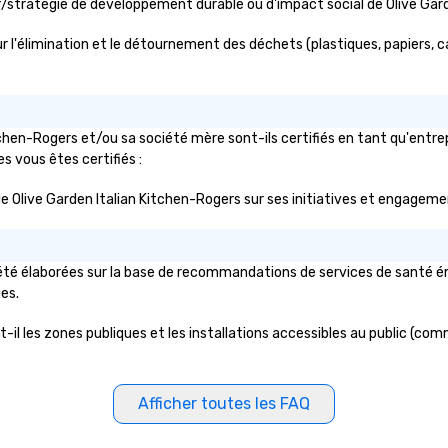
is the Main Event.
tif/stratégie de développement durable ou d'impact social de Olive G
 l'élimination et le détournement des déchets (plastiques, papiers, car
tchen-Rogers et/ou sa société mère sont-ils certifiés en tant qu'entr
les vous êtes certifiés :
ic de Olive Garden Italian Kitchen-Rogers sur ses initiatives et engageme
été élaborées sur la base de recommandations de services de santé éma
ues.
il les zones publiques et les installations accessibles au public (comme
Afficher toutes les FAQ