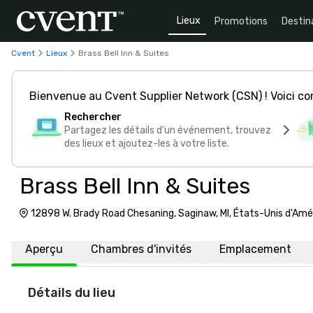
Lieux
Promotions
Destin
Cvent
Lieux
Brass Bell Inn & Suites
Bienvenue au Cvent Supplier Network (CSN) ! Voici 
Rechercher
Partagez les détails d'un événement, trouvez
des lieux et ajoutez-les à votre liste.
Brass Bell Inn & Suites
12898 W. Brady Road Chesaning, Saginaw, MI, États-Unis d'Amé
Aperçu
Chambres d'invités
Emplacement
Détails du lieu