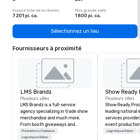
Espace total de la réunion
:
Plus grande salle
:
E
7 201 pi. ca.
1 800 pi. ca.
1
Sélectionnez un lieu
Fournisseurs à proximité
LMS Brandz
Show Ready 
Plusieurs villes
Plusieurs villes
LMS Brandz is a full-service
Show Ready Produ
agency specializing in trade show
leading national
merchandise and much more.
services provider
From booth giveaways and
event production
branded apparel to executive
start to finish. O
Prestations/Cadeaux
Logistique/Décor
gifting, displays, banners, signage,
dedicated to mak
Logistique/Décor