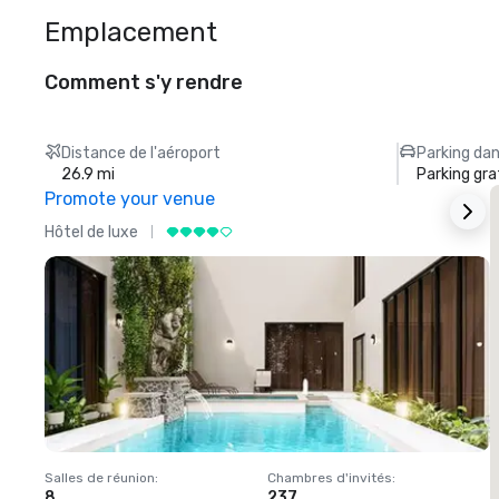
Emplacement
Comment s'y rendre
Distance de l'aéroport
Parking dan
26.9 mi
Parking gra
Promote your venue
Hôtel de luxe
H
Salles de réunion
:
Chambres d'invités
:
S
8
237
1