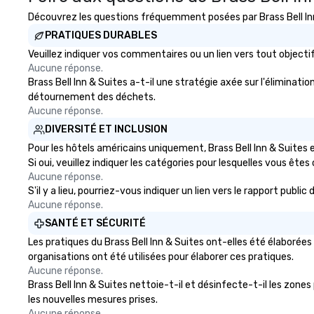
Découvrez les questions fréquemment posées par Brass Bell Inn 
PRATIQUES DURABLES
Veuillez indiquer vos commentaires ou un lien vers tout objec
Aucune réponse.
Brass Bell Inn & Suites a-t-il une stratégie axée sur l'éliminatio
détournement des déchets.
Aucune réponse.
DIVERSITÉ ET INCLUSION
Pour les hôtels américains uniquement, Brass Bell Inn & Suites 
Si oui, veuillez indiquer les catégories pour lesquelles vous êtes c
Aucune réponse.
S'il y a lieu, pourriez-vous indiquer un lien vers le rapport publi
Aucune réponse.
SANTÉ ET SÉCURITÉ
Les pratiques du Brass Bell Inn & Suites ont-elles été élaborée
organisations ont été utilisées pour élaborer ces pratiques.
Aucune réponse.
Brass Bell Inn & Suites nettoie-t-il et désinfecte-t-il les zones 
les nouvelles mesures prises.
Aucune réponse.