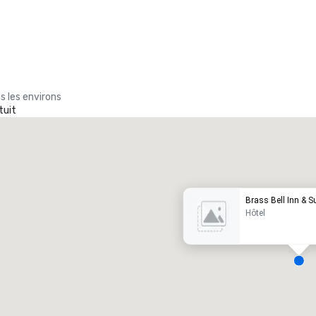
s les environs
tuit
Promote your venue
ôtel de luxe
Brass Bell Inn & S
Hôtel
alles de réunion
:
Chambres d'invités
:
7
220