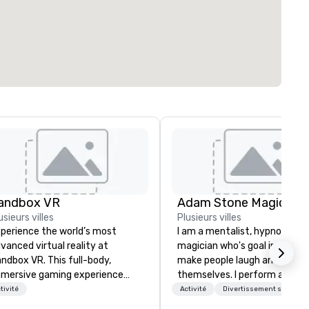
andbox VR
Adam Stone Magic
usieurs villes
Plusieurs villes
perience the world’s most
I am a mentalist, hypnotist, 
vanced virtual reality at
magician who's goal in life is 
ndbox VR. This full-body,
make people laugh and enjoy
mersive gaming experience
themselves. I perform all ove
ansports groups into new worlds
world bringing my own unique
tivité
Activité
Divertissement sous con
gether. Survive a zombie
style of entertainment to