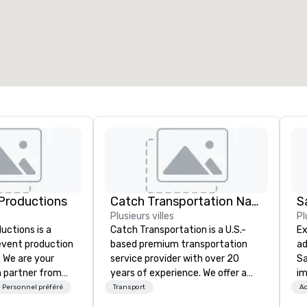
space total de la réunion
:
Plus grande salle
:
2 000 pi. ca.
4 100 pi. ca.
Sélectionnez un lieu
Productions
Catch Transportation Nationwide
S
Plusieurs villes
Pl
ctions is a
Catch Transportation is a U.S.-
Ex
 event production
based premium transportation
ad
. We are your
service provider with over 20
Sa
 partner from
years of experience. We offer a
im
ur team is
wide range of travel solutions —
tr
Personnel préféré
Transport
Ac
ing sure we
including luxury charter buses,
to