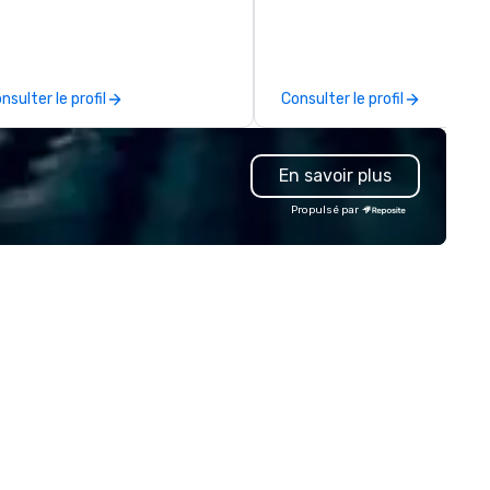
ocalypse, compete in Squid
corporate and private functio
me, enter the world of
am a former award-winning
ranger Things, blast into space,
special education teacher w
d more! At Sandbox VR, you’re
wants nothing more than to 
nsulter le profil
Consulter le profil
t just throwing a party, you’re
you make your event a succe
ving one that you and your
ests will actually remember.
En savoir plus
ther your squad, pick your
rld, and let us handle the rest.
Propulsé par
ether you're celebrating a
lestone, bonding with your
am, or throwing the kind of
rty people talk about, we've got
mething for everybody.