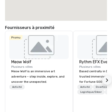
Fournisseurs à proximité
Promu
Meow Wolf
Plusieurs villes
Plusieurs villes
Meow Wolf is an immersive art
Based centrally in Den
adventure – step inside, explore, and
trusted immersive pro
uncover the unexpected.
for Fortune 500 compa
2012. We deliver stunning premium AV
Activité
Activité
Divertisseme
and in-house custom 
Logistique/Décor
Per
fabrication nationwide
feels seamless, looks 
saves you money thro