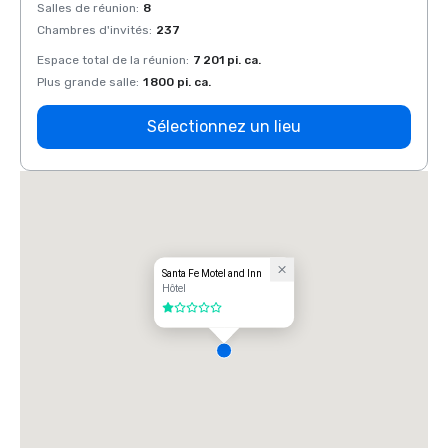
Salles de réunion
:
8
Salles
Chambres d'invités
:
237
Chamb
Espace total de la réunion
:
7 201 pi. ca.
Espace
Plus grande salle
:
1 800 pi. ca.
Plus g
Sélectionnez un lieu
Santa Fe Motel and Inn
Hôtel
1 sur 5