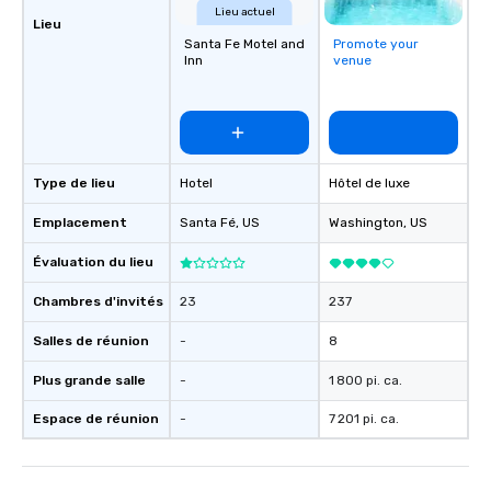
Lieu actuel
Lieu
Santa Fe Motel and
Promote your
Inn
venue
Type de lieu
Hotel
Hôtel de luxe
Emplacement
Santa Fé
, US
Washington
, US
Évaluation du lieu
Chambres d'invités
23
237
Salles de réunion
-
8
Plus grande salle
-
1 800 pi. ca.
Espace de réunion
-
7 201 pi. ca.