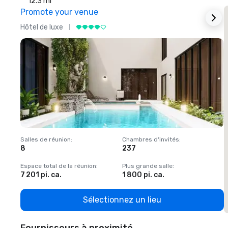
12.3 mi
Promote your venue
Hôtel de luxe
H
Salles de réunion
:
Chambres d'invités
:
S
8
237
1
Espace total de la réunion
:
Plus grande salle
:
E
7 201 pi. ca.
1 800 pi. ca.
1
Sélectionnez un lieu