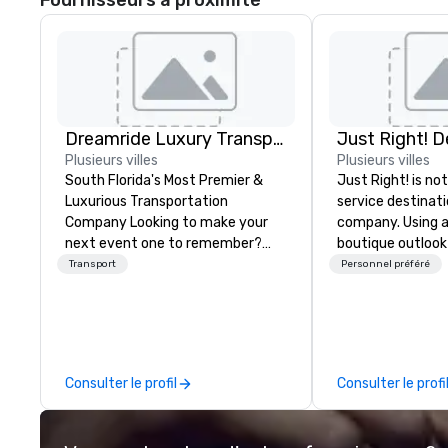
Fournisseurs à proximité
Dreamride Luxury Transportation
Plusieurs villes
Plusieurs villes
South Florida's Most Premier &
Just Right! is not
Luxurious Transportation
service destina
Company Looking to make your
company. Using a
next event one to remember?
boutique outlook
With DreamRide Luxury
service, we provi
Transport
Personnel préféré
Transportation, you can arrive in
based, “one-stop
style in one of the most beautiful
that makes you f
limousines of South Florida. We
you have a partne
are South Florida’s most premier
Our exceptional
and luxury transportation
more than 50 yea
Consulter le profil
Consulter le profi
company offering quality
and event mana
transportation services.
experience, and 
ourselves on our