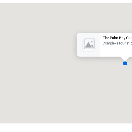
Promote your venue
ôtel de luxe
The Palm Bay Clu
Complexe touristi
alles de réunion
:
Chambres d'invités
:
7
220
space total de la réunion
:
Plus grande salle
:
2 000 pi. ca.
4 100 pi. ca.
Sélectionnez un lieu