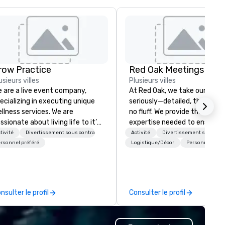
row Practice
usieurs villes
Plusieurs villes
 are a live event company,
At Red Oak, we take our meet
ecializing in executing unique
seriously—detailed, thorough,
llness services. We are
no fluff. We provide the tools 
ssionate about living life to it’s
expertise needed to ensure y
llest to thrive over stress, and
meeting goes off without a hi
tivité
Divertissement sous contrat
Activité
Divertissement sous con
nd excitement in creating
From site visits, expo
rsonnel préféré
Logistique/Décor
Personnel préf
ptivating holistic health
management, drayage, and
periences for your guests.
registration to transportatio
hosted off-site events, and t
we can assist with every asp
nsulter le profil
Consulter le profil
of your meeting. Our meeting
planners have access to the
up-to-date technology, allow