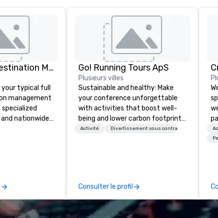
Just Right! Destination Management
Go! Running Tours ApS
C
Plusieurs villes
Pl
 your typical full
Sustainable and healthy: Make
We
tion management
your conference unforgettable
sp
 specialized
with activities that boost well-
we
 and nationwide
being and lower carbon footprints.
pa
de truly client-
Explore the world on the run with
fu
Activité
Divertissement sous contrat
Ac
 shop” service
expert local running guides.
fi
Pe
eel as though
ca
r in every city.
ex
 team boasts
rs of planning
l
Consulter le profil
Co
gement
we pride
 outstanding