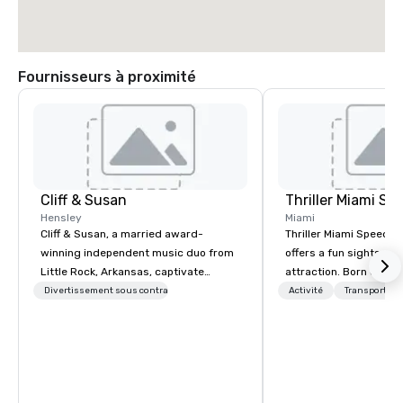
Fournisseurs à proximité
Cliff & Susan
Hensley
Miami
Cliff & Susan, a married award-
Thriller Miami Speedb
winning independent music duo from
offers a fun sightseein
Little Rock, Arkansas, captivate
attraction. Born on September 2006 in
audiences worldwide with their piano,
the heart of Downtown
Divertissement sous contrat
Activité
Transport
fiddle, and guitar performances. Their
Bayside Marketplace, t
lively, request-driven, and interactive
unique sightseeing tour
shows keep crowds entertained for
national and internati
hours as they masterfully deliver
offering daily public t
diverse musical genres to people of
charters. Over the past fifteen (15)