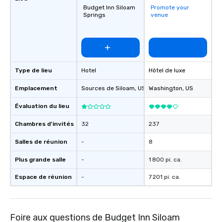
Budget Inn Siloam
Promote your
Springs
venue
Type de lieu
Hotel
Hôtel de luxe
Emplacement
Sources de Siloam
, US
Washington
, US
Évaluation du lieu
Chambres d'invités
32
237
Salles de réunion
-
8
Plus grande salle
-
1 800 pi. ca.
Espace de réunion
-
7 201 pi. ca.
Foire aux questions de Budget Inn Siloam