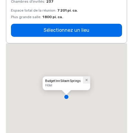
Chambres d'invités
:
237
Chamb
Espace total de la réunion
:
7 201 pi. ca.
Espace
Plus grande salle
:
1 800 pi. ca.
Plus g
Sélectionnez un lieu
Budget Inn Siloam Springs
Hôtel