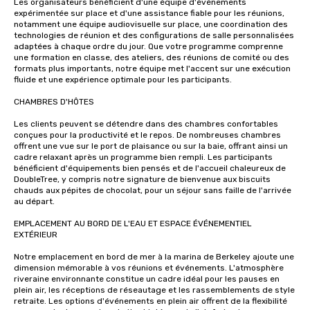
Les organisateurs bénéficient d'une équipe d'événements 
expérimentée sur place et d'une assistance fiable pour les réunions, 
notamment une équipe audiovisuelle sur place, une coordination des 
technologies de réunion et des configurations de salle personnalisées 
adaptées à chaque ordre du jour. Que votre programme comprenne 
une formation en classe, des ateliers, des réunions de comité ou des 
formats plus importants, notre équipe met l'accent sur une exécution 
fluide et une expérience optimale pour les participants.

CHAMBRES D'HÔTES 

Les clients peuvent se détendre dans des chambres confortables 
conçues pour la productivité et le repos. De nombreuses chambres 
offrent une vue sur le port de plaisance ou sur la baie, offrant ainsi un 
cadre relaxant après un programme bien rempli. Les participants 
bénéficient d'équipements bien pensés et de l'accueil chaleureux de 
DoubleTree, y compris notre signature de bienvenue aux biscuits 
chauds aux pépites de chocolat, pour un séjour sans faille de l'arrivée 
au départ.

EMPLACEMENT AU BORD DE L'EAU ET ESPACE ÉVÉNEMENTIEL 
EXTÉRIEUR

Notre emplacement en bord de mer à la marina de Berkeley ajoute une 
dimension mémorable à vos réunions et événements. L'atmosphère 
riveraine environnante constitue un cadre idéal pour les pauses en 
plein air, les réceptions de réseautage et les rassemblements de style 
retraite. Les options d'événements en plein air offrent de la flexibilité 