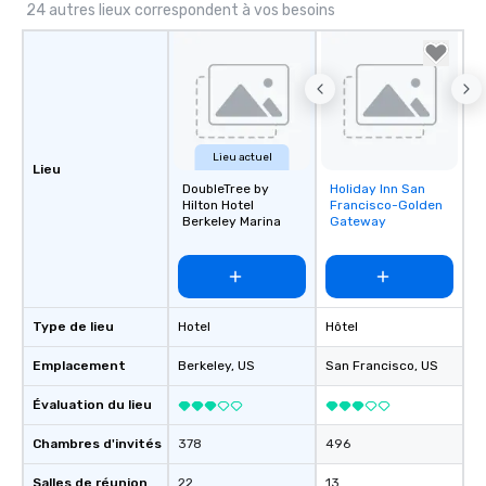
24 autres lieux correspondent à vos besoins
Lieu actuel
Lieu
DoubleTree by
Holiday Inn San
Removed from
Hilton Hotel
Francisco-Golden
favorites
Berkeley Marina
Gateway
Type de lieu
Hotel
Hôtel
Emplacement
Berkeley
, US
San Francisco
, US
Évaluation du lieu
Chambres d'invités
378
496
Salles de réunion
22
13