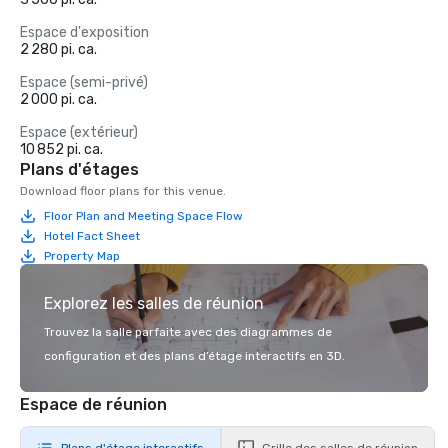
Espace d'exposition
2 280 pi. ca.
Espace (semi-privé)
2 000 pi. ca.
Espace (extérieur)
10 852 pi. ca.
Plans d'étages
Download floor plans for this venue.
Floor Plan and Meeting Space Flow
Hotel Fact Sheet
Property Map
Explorez les salles de réunion
Trouvez la salle parfaite avec des diagrammes de
configuration et des plans d’étage interactifs en 3D.
Espace de réunion
Plans d'étage interactifs
Grille des salles de réunion