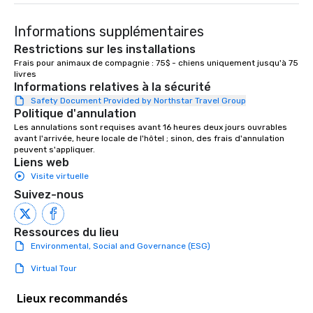
they'll actually use. Perfect for: Team
building, corporate wellness
Informations supplémentaires
programs, birthday parties,
anniversary celebrations, rehearsal
Restrictions sur les installations
dinners, holiday events, client
Frais pour animaux de compagnie : 75$ - chiens uniquement jusqu'à 75 
livres
entertainment, and virtual team
Informations relatives à la sécurité
connections. We handle everything
Safety Document Provided by Northstar Travel Group
from ingredient sourcing to
Politique d'annulation
instruction, making your event
Les annulations sont requises avant 16 heures deux jours ouvrables 
planning seamless.
avant l'arrivée, heure locale de l'hôtel ; sinon, des frais d'annulation 
peuvent s'appliquer.
Liens web
Visite virtuelle
Suivez-nous
Ressources du lieu
Environmental, Social and Governance (ESG)
Virtual Tour
Lieux recommandés