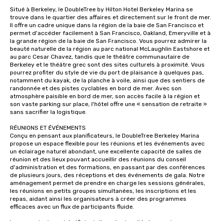
Situé à Berkeley, le DoubleTree by Hilton Hotel Berkeley Marina se 
trouve dans le quartier des affaires et directement sur le front de mer. 
Il offre un cadre unique dans la région de la baie de San Francisco et 
permet d'accéder facilement à San Francisco, Oakland, Emeryville et à 
la grande région de la baie de San Francisco. Vous pourrez admirer la 
beauté naturelle de la région au parc national McLaughlin Eastshore et 
au parc Cesar Chavez, tandis que le théâtre communautaire de 
Berkeley et le théâtre grec sont des sites culturels à proximité. Vous 
pourrez profiter du style de vie du port de plaisance à quelques pas, 
notamment du kayak, de la planche à voile, ainsi que des sentiers de 
randonnée et des pistes cyclables en bord de mer. Avec son 
atmosphère paisible en bord de mer, son accès facile à la région et 
son vaste parking sur place, l'hôtel offre une « sensation de retraite » 
sans sacrifier la logistique.

RÉUNIONS ET ÉVÉNEMENTS

Conçu en pensant aux planificateurs, le DoubleTree Berkeley Marina 
propose un espace flexible pour les réunions et les événements avec 
un éclairage naturel abondant, une excellente capacité de salles de 
réunion et des lieux pouvant accueillir des réunions du conseil 
d'administration et des formations, en passant par des conférences 
de plusieurs jours, des réceptions et des événements de gala. Notre 
aménagement permet de prendre en charge les sessions générales, 
les réunions en petits groupes simultanées, les inscriptions et les 
repas, aidant ainsi les organisateurs à créer des programmes 
efficaces avec un flux de participants fluide.
