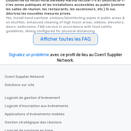
DoubleTree by Hilton Hotel Berkeley Marina nettoie-t-il et désinfecte-t-
il les zones publiques et les installations accessibles au public (comme
les salles de réunion, les restaurants, les ascenseurs, etc.) Si oui,
décrivez les nouvelles mesures prises.
Yes, Install hand sanitizer stations/disinfecting wipes in public areas & 
on shuttles; enhanced cleaning of high touch areas, lobbies, elevators, 
doors, bathrooms; F&B service in accordance with food safety 
guidelines, dining configured for physical distancing
Afficher toutes les FAQ
Signalez un problème
avec ce profil de lieu au Cvent Supplier
Network.
Cvent Supplier Network
Solutions sur site
Logiciel de gestion d'événement
Logiciel d'inscription aux événements
Applications d'événements mobiles
Gestion stratégique des réunions
Logiciel de sondage en ligne