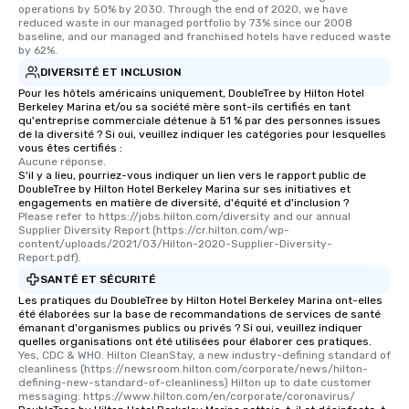
operations by 50% by 2030. Through the end of 2020, we have 
reduced waste in our managed portfolio by 73% since our 2008 
baseline, and our managed and franchised hotels have reduced waste 
by 62%.
DIVERSITÉ ET INCLUSION
Pour les hôtels américains uniquement, DoubleTree by Hilton Hotel
Berkeley Marina et/ou sa société mère sont-ils certifiés en tant
qu'entreprise commerciale détenue à 51 % par des personnes issues
de la diversité ? Si oui, veuillez indiquer les catégories pour lesquelles
vous êtes certifiés :
Aucune réponse.
S'il y a lieu, pourriez-vous indiquer un lien vers le rapport public de
DoubleTree by Hilton Hotel Berkeley Marina sur ses initiatives et
engagements en matière de diversité, d'équité et d'inclusion ?
Please refer to https://jobs.hilton.com/diversity and our annual 
Supplier Diversity Report (https://cr.hilton.com/wp-
content/uploads/2021/03/Hilton-2020-Supplier-Diversity-
Report.pdf).
SANTÉ ET SÉCURITÉ
Les pratiques du DoubleTree by Hilton Hotel Berkeley Marina ont-elles
été élaborées sur la base de recommandations de services de santé
émanant d'organismes publics ou privés ? Si oui, veuillez indiquer
quelles organisations ont été utilisées pour élaborer ces pratiques.
Yes, CDC & WHO. Hilton CleanStay, a new industry-defining standard of 
cleanliness (https://newsroom.hilton.com/corporate/news/hilton-
defining-new-standard-of-cleanliness) Hilton up to date customer 
messaging: https://www.hilton.com/en/corporate/coronavirus/