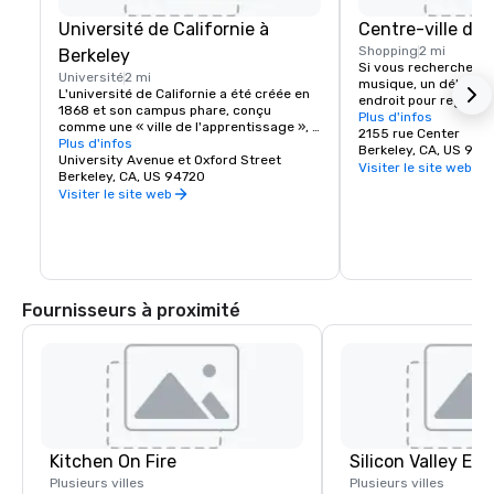
Université de Californie à
Centre-ville de 
Shopping
2 mi
Berkeley
Si vous recherchez du
Université
2 mi
musique, un délicieux
L'université de Californie a été créée en 
endroit pour regarder
1868 et son campus phare, conçu 
rendez-vous au centre
Plus d'infos
comme une « ville de l'apprentissage », a 
Berkeley est une ville
2155 rue Center
été établi à Berkeley, dans la baie de San 
Plus d'infos
variés et aux belles d
Berkeley, CA, US 947
Francisco. Aujourd'hui la première 
University Avenue et Oxford Street
visiteurs viennent pou
Visiter le site web
université publique du monde et une 
Berkeley, CA, US 94720
séjournent pour la ga
source d'innovation, l'UC Berkeley 
Visiter le site web
repartent avec leur im
occupe un campus de 1 232 acres avec 
papilles gustatives et
un noyau central boisé de 178 acres. La 
pleinement engagés.
maison des Cal Bears !
Fournisseurs à proximité
Kitchen On Fire
Plusieurs villes
Plusieurs villes