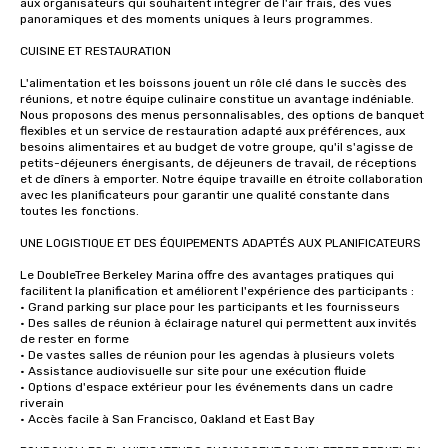
aux organisateurs qui souhaitent intégrer de l'air frais, des vues 
panoramiques et des moments uniques à leurs programmes.

CUISINE ET RESTAURATION

L'alimentation et les boissons jouent un rôle clé dans le succès des 
réunions, et notre équipe culinaire constitue un avantage indéniable. 
Nous proposons des menus personnalisables, des options de banquet 
flexibles et un service de restauration adapté aux préférences, aux 
besoins alimentaires et au budget de votre groupe, qu'il s'agisse de 
petits-déjeuners énergisants, de déjeuners de travail, de réceptions 
et de dîners à emporter. Notre équipe travaille en étroite collaboration 
avec les planificateurs pour garantir une qualité constante dans 
toutes les fonctions.

UNE LOGISTIQUE ET DES ÉQUIPEMENTS ADAPTÉS AUX PLANIFICATEURS

Le DoubleTree Berkeley Marina offre des avantages pratiques qui 
facilitent la planification et améliorent l'expérience des participants :

• Grand parking sur place pour les participants et les fournisseurs

• Des salles de réunion à éclairage naturel qui permettent aux invités 
de rester en forme

• De vastes salles de réunion pour les agendas à plusieurs volets

• Assistance audiovisuelle sur site pour une exécution fluide

• Options d'espace extérieur pour les événements dans un cadre 
riverain

• Accès facile à San Francisco, Oakland et East Bay
