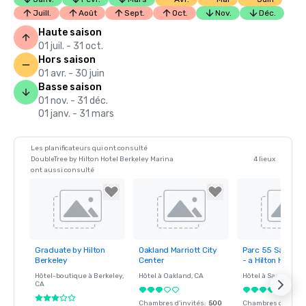
Juill.
Août
Sept.
Oct.
Nov.
Déc.
Haute saison
01 juil. - 31 oct.
Hors saison
01 avr. - 30 juin
Basse saison
01 nov. - 31 déc.
01 janv. - 31 mars
Les planificateurs qui ont consulté
DoubleTree by Hilton Hotel Berkeley Marina
4 lieux
ont aussi consulté
Graduate by Hilton
Oakland Marriott City
Parc 55 San Fra
Removed from
Removed from
Removed fro
Berkeley
Center
- a Hilton Hotel
favorites
favorites
favorites
Hôtel-boutique à
Berkeley
,
Hôtel à
Oakland
, CA
Hôtel à
San Franci
CA
Chambres d'invités
:
500
Chambres d'invité