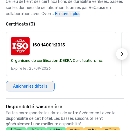
Ce lieu détient des certifications de durabilité vérifiées, basées 
sur les données de certification fournies par BeCause en 
collaboration avec Cvent.
En savoir plus
Certificats (3)
ISO 14001:2015
Organisme de certification :
DEKRA Certification, Inc.
Or
Expire le : 25/09/2026
Ex
Afficher les détails
Disponibilité saisonnière
Faites correspondre les dates de votre événement avec la
disponibilité de cet hôtel. Les basses saisons offrent
généralement une meilleure disponibilité.
Janv.
Févr.
Mars
Avr.
Mai
Juin