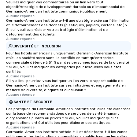
Veuillez indiquer vos commentaires ou un lien vers tout
objectif/stratégie de développement durable ou d'impact social de
Germanic-American Institute communiqué publiquement.
Aucune réponse.
Germanic-American Institute a-t-il une stratégie axée sur l'élimination
et le détournement des déchets (plastiques, papiers, cartons, etc.) ?
Si oui, veuillez préciser votre stratégie d'élimination et de
détournement des déchets.
Aucune réponse.
DIVERSITÉ ET INCLUSION
Pour les hôtels américains uniquement, Germanic-American Institute
et/ou sa société mère sont-ils certifiés en tant qu'entreprise
commerciale détenue à 51 % par des personnes issues de la diversité
? Si oui, veuillez indiquer les catégories pour lesquelles vous êtes
certifiés :
Aucune réponse.
S'il y a lieu, pourriez-vous indiquer un lien vers le rapport public de
Germanic-American Institute sur ses initiatives et engagements en
matière de diversité, d'équité et d'inclusion ?
Aucune réponse.
SANTÉ ET SÉCURITÉ
Les pratiques du Germanic-American Institute ont-elles été élaborées
sur la base de recommandations de services de santé émanant
d'organismes publics ou privés ? Si oui, veuillez indiquer quelles
organisations ont été utilisées pour élaborer ces pratiques.
Aucune réponse.
Germanic-American Institute nettoie-t-il et désinfecte-t-il les zones
publiques et les installations accessibles au public (comme les salles