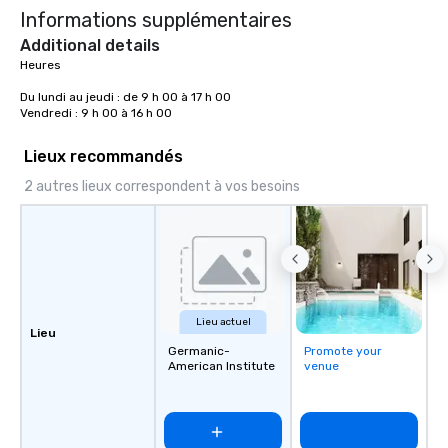
Informations supplémentaires
will have the perfect opportunity to
get to know each other better! Your
Additional details
guide is well-versed in local culture,
Heures 

so you can expect a fun, engaging,
Du lundi au jeudi : de 9 h 00 à 17 h 00

and spooky event.
Vendredi : 9 h 00 à 16 h 00
Lieux recommandés
2 autres lieux correspondent à vos besoins
Lieu actuel
Lieu
Germanic-
Promote your
American Institute
venue