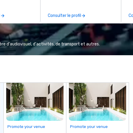
.C. We were
St
1971 by Richard
an
l
Consulter le profil
Co
 A. Orzoff with
no
.J. Grunts and
li
the creativity of
gu
proudly service
Ga
than 60 concepts
wo
e d'audiovisuel, d'activités, de transport et autres.
 casual to fine
Wh
s.
mi
te
pa
so
Promote your venue
Promote your venue