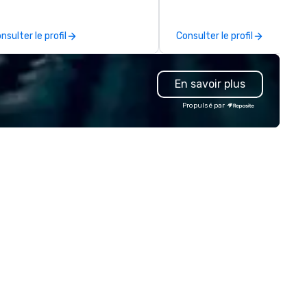
ranger Things, blast into space,
warehousing options to help 
d more! At Sandbox VR, you’re
meet the needs of your busi
nsulter le profil
Consulter le profil
t just throwing a party, you’re
in these changing times.
ving one that you and your
ests will actually remember.
En savoir plus
ther your squad, pick your
rld, and let us handle the rest.
Propulsé par
ether you're celebrating a
lestone, bonding with your
am, or throwing the kind of
rty people talk about, we've got
mething for everybody.