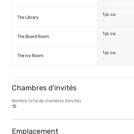
-
1 pi. ca.
The Library
-
1 pi. ca.
The Board Room
-
1 pi. ca.
The Ivy Room
-
Chambres d'invités
Nombre total de chambres d'invités
15
Emplacement