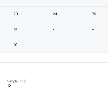
70
24
70
14
-
-
10
-
-
Simple (1 lit)
12