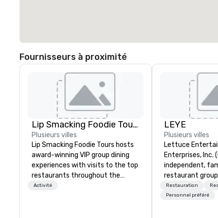
Fournisseurs à proximité
Lip Smacking Foodie Tours
LEYE
Plusieurs villes
Plusieurs villes
Lip Smacking Foodie Tours hosts
Lettuce Entertai
award-winning VIP group dining
Enterprises, Inc. 
experiences with visits to the top
independent, fa
restaurants throughout the
restaurant group
United States. Choose either a
that owns, manag
Activité
Restauration
Res
daytime activity or evening dine-
more than 130 es
Personnel préféré
around where groups are escorted
Illinois, Minnesot
immediately to the best tables in
Nevada, California