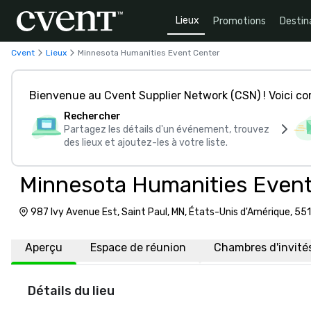
Lieux
Promotions
Destin
Cvent
Lieux
Minnesota Humanities Event Center
Bienvenue au Cvent Supplier Network (CSN) ! Voici 
Rechercher
Partagez les détails d'un événement, trouvez
des lieux et ajoutez-les à votre liste.
Minnesota Humanities Event
987 Ivy Avenue Est, Saint Paul, MN, États-Unis d'Amérique, 55
Aperçu
Espace de réunion
Chambres d'invité
Détails du lieu