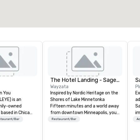
The Hotel Landing - Sage Hospitality
S
Wayzata
Pl
n You
Inspired by Nordic Heritage on the
Ex
(LEYE) is an
Shores of Lake Minnetonka
ad
mily-owned
Fifteen minutes and a world away
Sa
 based in Chicago
from downtown Minneapolis, you’ll
im
es and licenses
find The Hotel Landing — a
tr
taurant/Bar
Restaurant/Bar
Ac
tablishments in
Wayzata lakeside retreat where
to
a, Maryland,
the experience is just as special
ap
, Texas, Virginia
as the destination.
Ga