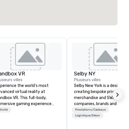
andbox VR
Selby NY
usieurs villes
Plusieurs villes
perience the world’s most
Selby New York is a design fir
vanced virtual reality at
creating bespoke private labe
ndbox VR. This full-body,
merchandise and SWAG for
mersive gaming experience
companies, brands and individ
ansports groups into new worlds
We can create anything from 
tivité
Prestations/Cadeaux
gether. Survive a zombie
custom apparel & totes to
Logistique/Décor
ocalypse, compete in Squid
pouches & personal care item
me, enter the world of
We also offer fulfillment &