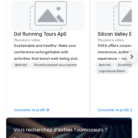
Go! Running Tours ApS
Plusieurs villes
Plusieurs villes
Sustainable and healthy: Make your
SVEA offers corporate
conference unforgettable with
immersive, authentic S
activities that boost well-being and
experience — not a tour
lower carbon footprints. Explore the
transformation. We de
Activité
Divertissement sous contrat
Activité
Divertisseme
world on the run with expert local
facilitate custom exec
Logistique/Décor
running guides.
tours, learning session
workshops, leadership
behind-the-scenes tec
experiences for visiti
incentive groups, and
Consulter le profil
Consulter le profil
offsites. Whether your
think like a Silicon Val
explore the mindsets d
Vous recherchez d'autres fournisseurs ?
world's fastest-growi
or walk away with a pr