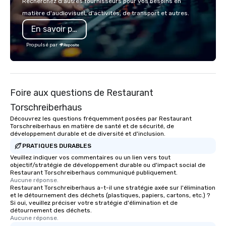
Recherchez d'autres fournisseurs pour vos besoins en
innovation playbook, S
matière d'audiovisuel, d'activités, de transport et autres.
programming that is 
En savoir plus
substantive, and uniqu
the Valley. Ideal for g
Propulsé par
Fully customizable by 
seniority, and objectiv
Foire aux questions de Restaurant
Torschreiberhaus
Découvrez les questions fréquemment posées par Restaurant
Torschreiberhaus en matière de santé et de sécurité, de
développement durable et de diversité et d'inclusion.
PRATIQUES DURABLES
Veuillez indiquer vos commentaires ou un lien vers tout
objectif/stratégie de développement durable ou d'impact social de
Restaurant Torschreiberhaus communiqué publiquement.
Aucune réponse.
Restaurant Torschreiberhaus a-t-il une stratégie axée sur l'élimination
et le détournement des déchets (plastiques, papiers, cartons, etc.) ?
Si oui, veuillez préciser votre stratégie d'élimination et de
détournement des déchets.
Aucune réponse.