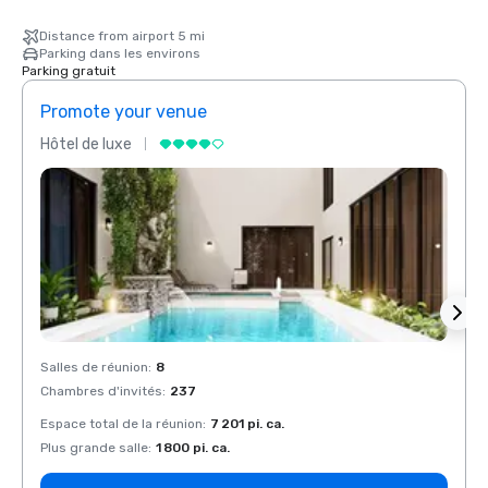
Distance from airport 5 mi
Parking dans les environs
Parking gratuit
Promote your venue
Prom
Hôtel de luxe
Hôtel
Salles de réunion
:
8
Salles
Chambres d'invités
:
237
Chamb
Espace total de la réunion
:
7 201 pi. ca.
Espace
Plus grande salle
:
1 800 pi. ca.
Plus g