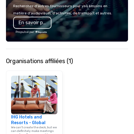
provides the spark tha
Recherchez d'autres fournisseurs pour vos besoins en
party to life. Our team
matière d'audiovisuel, d'activités, de transport et autres.
designing menus just 
En savoir plus
unwavering attention to d
operations are tucked 
Propulsé par
"Eastside Oasis" only 
downtown. We support
practices and enjoy gi
community.
Organisations affiliées (1)
IHG Hotels and
Resorts - Global
We can't create the deck, but we
can definitely make meetings