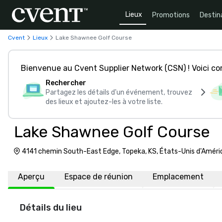
Lieux
Promotions
Destin
Cvent
Lieux
Lake Shawnee Golf Course
Bienvenue au Cvent Supplier Network (CSN) ! Voici 
Rechercher
Partagez les détails d'un événement, trouvez
des lieux et ajoutez-les à votre liste.
Lake Shawnee Golf Course
4141 chemin South-East Edge, Topeka, KS, États-Unis d'Amér
Aperçu
Espace de réunion
Emplacement
Détails du lieu