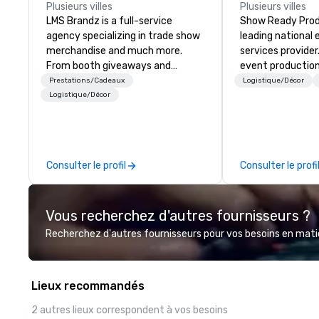
Plusieurs villes
Plusieurs villes
LMS Brandz is a full-service
Show Ready Produ
agency specializing in trade show
leading national
merchandise and much more.
services provider
From booth giveaways and
event production
branded apparel to executive
start to finish. O
Prestations/Cadeaux
Logistique/Décor
gifting, displays, banners, signage,
dedicated to mak
Logistique/Décor
fulfillment, logistics, shipping,
begin with your v
along with e-commerce solutions
you and your att
we handle it all. While there are
by the experienc
many promotional companies to
Consulter le profil
Consulter le profi
choose from, our 20+ years of
industry experience and
commitment to exceptional
Vous recherchez d'autres fournisseurs ?
customer service set us apart. We
deliver smart, reliable solutions
Recherchez d'autres fournisseurs pour vos besoins en matièr
designed to make the end-user
experience seamless from start
to finish. We are also a certified
Lieux recommandés
WOSB.
2 autres lieux correspondent à vos besoins