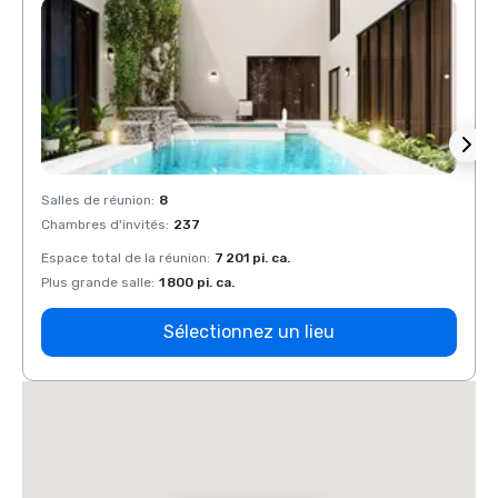
Salles de réunion
:
8
Salles
Chambres d'invités
:
237
Chamb
Espace total de la réunion
:
7 201 pi. ca.
Espace
Plus grande salle
:
1 800 pi. ca.
Plus g
Sélectionnez un lieu