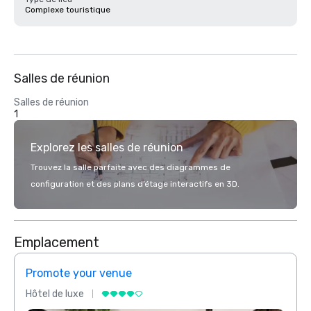
Complexe touristique
Salles de réunion
Salles de réunion
1
Explorez les salles de réunion
Trouvez la salle parfaite avec des diagrammes de
configuration et des plans d’étage interactifs en 3D.
Emplacement
Promote your venue
Prom
Hôtel de luxe
Hôtel