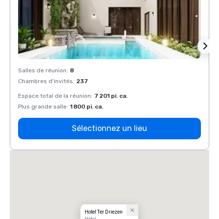
Salles de réunion
:
8
Salles
Chambres d'invités
:
237
Chamb
Espace total de la réunion
:
7 201 pi. ca.
Espace
Plus grande salle
:
1 800 pi. ca.
Plus g
Sélectionnez un lieu
Hotel Ter Driezen