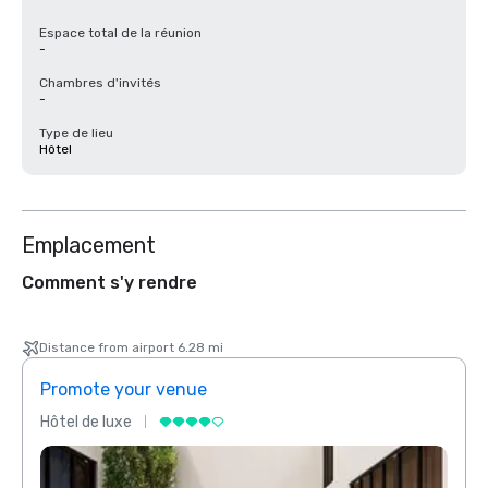
Espace total de la réunion
-
Chambres d'invités
-
Type de lieu
Hôtel
Emplacement
Comment s'y rendre
Distance from airport 6.28 mi
Promote your venue
Prom
Hôtel de luxe
Hôtel