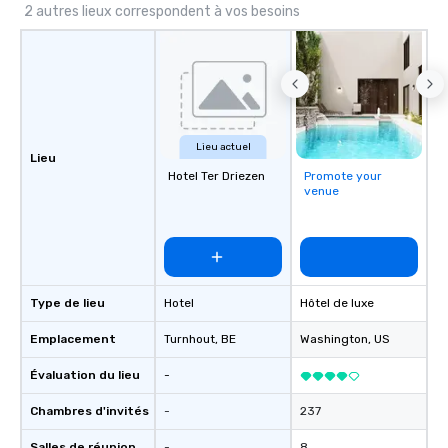
2 autres lieux correspondent à vos besoins
Lieu actuel
Lieu
Hotel Ter Driezen
Promote your
venue
Type de lieu
Hotel
Hôtel de luxe
Emplacement
Turnhout
, BE
Washington
, US
Évaluation du lieu
-
Chambres d'invités
-
237
Salles de réunion
-
8