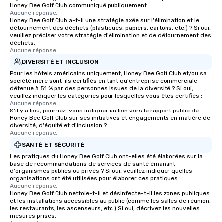
Honey Bee Golf Club communiqué publiquement.
Aucune réponse.
Honey Bee Golf Club a-t-il une stratégie axée sur l'élimination et le
détournement des déchets (plastiques, papiers, cartons, etc.) ? Si oui,
veuillez préciser votre stratégie d'élimination et de détournement des
déchets.
Aucune réponse.
DIVERSITÉ ET INCLUSION
Pour les hôtels américains uniquement, Honey Bee Golf Club et/ou sa
société mère sont-ils certifiés en tant qu'entreprise commerciale
détenue à 51 % par des personnes issues de la diversité ? Si oui,
veuillez indiquer les catégories pour lesquelles vous êtes certifiés :
Aucune réponse.
S'il y a lieu, pourriez-vous indiquer un lien vers le rapport public de
Honey Bee Golf Club sur ses initiatives et engagements en matière de
diversité, d'équité et d'inclusion ?
Aucune réponse.
SANTÉ ET SÉCURITÉ
Les pratiques du Honey Bee Golf Club ont-elles été élaborées sur la
base de recommandations de services de santé émanant
d'organismes publics ou privés ? Si oui, veuillez indiquer quelles
organisations ont été utilisées pour élaborer ces pratiques.
Aucune réponse.
Honey Bee Golf Club nettoie-t-il et désinfecte-t-il les zones publiques
et les installations accessibles au public (comme les salles de réunion,
les restaurants, les ascenseurs, etc.) Si oui, décrivez les nouvelles
mesures prises.