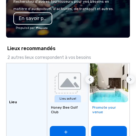
Recherchez d'autres fournisseurs pour vos besoins en
seamless from start to finish. We are
the kind of party peopl
matière d'audiovisuel, d'activités, de transport et autres.
also a certified WOSB.
we've got something f
En savoir plus
Propulsé par
Lieux recommandés
2 autres lieux correspondent à vos besoins
Lieu actuel
Lieu
Honey Bee Golf
Promote your
Club
venue