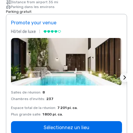
Distance from airport 35 mi
Parking dans les environs
Parking gratuit
Promote your venue
Prom
Hôtel de luxe
Hôtel
Salles de réunion
:
8
Salles
Chambres d'invités
:
237
Chamb
Espace total de la réunion
:
7 201 pi. ca.
Espace
Plus grande salle
:
1 800 pi. ca.
Plus g
Sélectionnez un lieu