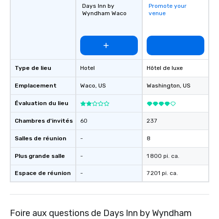
Days Inn by
Promote your
Wyndham Waco
venue
Type de lieu
Hotel
Hôtel de luxe
Emplacement
Waco
, US
Washington
, US
Évaluation du lieu
Chambres d'invités
60
237
Salles de réunion
-
8
Plus grande salle
-
1 800 pi. ca.
Espace de réunion
-
7 201 pi. ca.
Foire aux questions de Days Inn by Wyndham