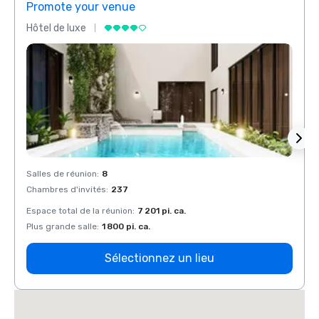
Promote your venue
Prom
Hôtel de luxe
Hôtel
Salles de réunion
:
8
Salles
Chambres d'invités
:
237
Chamb
Espace total de la réunion
:
7 201 pi. ca.
Espace
Plus grande salle
:
1 800 pi. ca.
Plus g
Sélectionnez un lieu