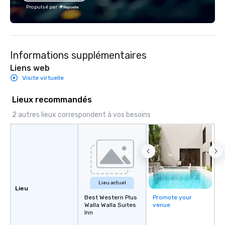
Propulsé par
Informations supplémentaires
Liens web
Visite virtuelle
Lieux recommandés
2 autres lieux correspondent à vos besoins
Lieu actuel
Lieu
Best Western Plus
Promote your
Walla Walla Suites
venue
Inn