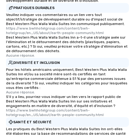
développement durable et de diversité et d'inclusion.
PRATIQUES DURABLES
Veuillez indiquer vos commentaires ou un lien vers tout
objectif/stratégie de développement durable ou d'impact social de
Best Western Plus Walla Walla Suites Inn communiqué publiquement.
https://www.bwhhotelgroup.com/content/bwh-
hotelgroup/en_US/about/earth-people-community.html
Best Western Plus Walla Walla Suites Inn a-t-il une stratégie axée sur
l'élimination et le détournement des déchets (plastiques, papiers,
cartons, etc.) ? Si oui, veuillez préciser votre stratégie d'élimination et
de détournement des déchets.
Aucune réponse.
DIVERSITÉ ET INCLUSION
Pour les hôtels américains uniquement, Best Western Plus Walla Walla
Suites Inn et/ou sa société mère sont-ils certifiés en tant
qu'entreprise commerciale détenue à 51 % par des personnes issues
de la diversité ? Si oui, veuillez indiquer les catégories pour lesquelles
vous êtes certifiés :
Aucune réponse.
S'il y a lieu, pourriez-vous indiquer un lien vers le rapport public de
Best Western Plus Walla Walla Suites Inn sur ses initiatives et
engagements en matière de diversité, d'équité et d'inclusion ?
https://www.bwhhotelgroup.com/content/bwh-
hotelgroup/en_US/about/earth-people-community.html
SANTÉ ET SÉCURITÉ
Les pratiques du Best Western Plus Walla Walla Suites Inn ont-elles
été élaborées sur la base de recommandations de services de santé