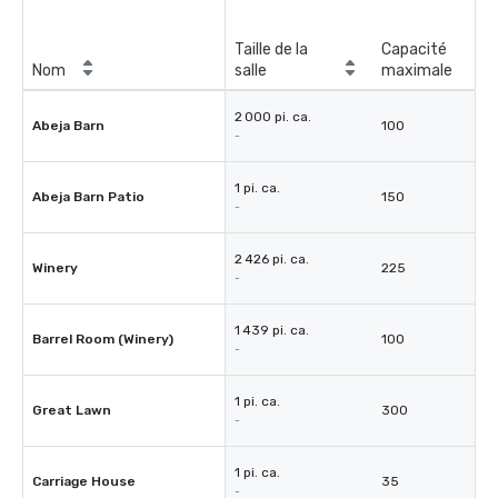
Taille de la
Capacité
Nom
salle
maximale
2 000 pi. ca.
Abeja Barn
100
-
1 pi. ca.
Abeja Barn Patio
150
-
2 426 pi. ca.
Winery
225
-
1 439 pi. ca.
Barrel Room (Winery)
100
-
1 pi. ca.
Great Lawn
300
-
1 pi. ca.
Carriage House
35
-