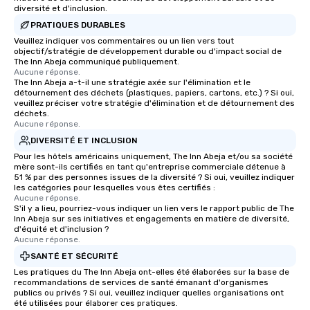
diversité et d'inclusion.
Lip Smacking Foodie Tours is ideal for
PRATIQUES DURABLES
groups, small or large. Our
Veuillez indiquer vos commentaires ou un lien vers tout
experiences can accommodate
objectif/stratégie de développement durable ou d'impact social de
groups from as few as 1 to as many
The Inn Abeja communiqué publiquement.
as 500 guests, making us an ideal
Aucune réponse.
The Inn Abeja a-t-il une stratégie axée sur l'élimination et le
choice for any corporate group event.
détournement des déchets (plastiques, papiers, cartons, etc.) ? Si oui,
Stress-Free Booking Process Booking
veuillez préciser votre stratégie d'élimination et de détournement des
déchets.
a tour is stress-free and allows you to
Aucune réponse.
enjoy the company of your guests
DIVERSITÉ ET INCLUSION
more easily. You’ll take comfort
Pour les hôtels américains uniquement, The Inn Abeja et/ou sa société
knowing that everything is taken care
mère sont-ils certifiés en tant qu'entreprise commerciale détenue à
of from the moment the tour is
51 % par des personnes issues de la diversité ? Si oui, veuillez indiquer
les catégories pour lesquelles vous êtes certifiés :
booked to the minute it concludes.
Aucune réponse.
Since the menu is already set, you
S'il y a lieu, pourriez-vous indiquer un lien vers le rapport public de The
have nothing to worry about. Just
Inn Abeja sur ses initiatives et engagements en matière de diversité,
d'équité et d'inclusion ?
remember to submit ahead of the tour
Aucune réponse.
date any dietary restrictions and food
SANTÉ ET SÉCURITÉ
allergies for anyone in your group.
Les pratiques du The Inn Abeja ont-elles été élaborées sur la base de
Feel Like a VIP at Each Stop With Lip
recommandations de services de santé émanant d'organismes
Smacking Foodie Tours, you and your
publics ou privés ? Si oui, veuillez indiquer quelles organisations ont
été utilisées pour élaborer ces pratiques.
group members never have to worry