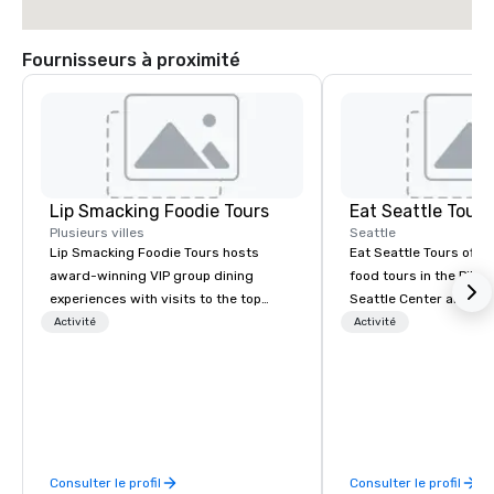
Fournisseurs à proximité
Lip Smacking Foodie Tours
Eat Seattle Tours
Plusieurs villes
Seattle
Lip Smacking Foodie Tours hosts
Eat Seattle Tours offe
award-winning VIP group dining
food tours in the Pike 
experiences with visits to the top
Seattle Center and Sou
restaurants throughout the United
We introduce Seattle t
Activité
Activité
States. Choose either a daytime
The tours are led by 
activity or evening dine-around where
chef-guides who revea
groups are escorted immediately to
the Northwest while e
the best tables in the house at the
deep culinary perspect
most-sought-after restaurants to
Experiences that we of
enjoy a parade of signature dishes
Guided Food Tour of Pi
Consulter le profil
Consulter le profil
and craft cocktails at each venue, all
Street Foods of South