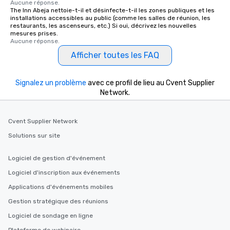
Aucune réponse.
about waiting in line to get into a top
The Inn Abeja nettoie-t-il et désinfecte-t-il les zones publiques et les
restaurant or being shown to a less
installations accessibles au public (comme les salles de réunion, les
restaurants, les ascenseurs, etc.) Si oui, décrivez les nouvelles
than desirable table. On our tours,
mesures prises.
everyone is treated like a VIP with
Aucune réponse.
immediate seating upon arrival.
Afficher toutes les FAQ
What’s more, your group may receive
a special warm welcome personally
from the restaurant chef. Menus can
Signalez un problème
avec ce profil de lieu au Cvent Supplier
Network.
be printed featuring your logo, too,
which can be an added bonus for all
those Instagram moments you share.
Cvent Supplier Network
For added ease, we can even arrange
Solutions sur site
transportation pick-up and drop-off,
as well as an event photographer. And
for groups that desire an extra luxe
Logiciel de gestion d'événement
experience, we can also arrange for
Logiciel d'inscription aux événements
an evening helicopter ride over the
Applications d'événements mobiles
glittering lights of The Strip. A
Memorable Experience for All Lip
Gestion stratégique des réunions
Smacking Foodie Tours offers a way
Logiciel de sondage en ligne
to gather and dine that few have