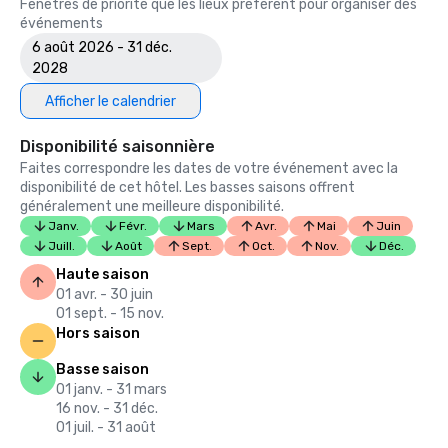
Fenêtres de priorité que les lieux préfèrent pour organiser des
événements
6 août 2026 - 31 déc.
2028
Afficher le calendrier
Disponibilité saisonnière
Faites correspondre les dates de votre événement avec la
disponibilité de cet hôtel. Les basses saisons offrent
généralement une meilleure disponibilité.
Janv.
Févr.
Mars
Avr.
Mai
Juin
Juill.
Août
Sept.
Oct.
Nov.
Déc.
Haute saison
01 avr. - 30 juin
01 sept. - 15 nov.
Hors saison
Basse saison
01 janv. - 31 mars
16 nov. - 31 déc.
01 juil. - 31 août