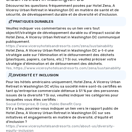
Découvrez les questions fréquemment posées par Hotel Zena, A
Viceroy Urban Retreat in Washington DC en matière de santé et de
sécurité, de développement durable et de diversité et d'inclusion.
PRATIQUES DURABLES
Veuillez indiquer vos commentaires ou un lien vers tout
objectif/stratégie de développement durable ou d'impact social de
Hotel Zena, A Viceroy Urban Retreat in Washington DC communiqué
publiquement.
https://www.viceroyhotelsandresorts.com/zena/sustainability
Hotel Zena, A Viceroy Urban Retreat in Washington DC a-t-il une
stratégie axée sur l'élimination et le détournement des déchets
(plastiques, papiers, cartons, etc.) ? Si oui, veuillez préciser votre
stratégie d'élimination et de détournement des déchets.
Yes, https://www.viceroyhotelsandresorts.com/zena/sustainability
DIVERSITÉ ET INCLUSION
Pour les hôtels américains uniquement, Hotel Zena, A Viceroy Urban
Retreat in Washington DC et/ou sa société mère sont-ils certifiés en
tant qu'entreprise commerciale détenue à 51 % par des personnes
issues de la diversité ? Si oui, veuillez indiquer les catégories pour
lesquelles vous êtes certifiés :
Social Enterprise, B Corp, Public Benefit Corp
S'il y a lieu, pourriez-vous indiquer un lien vers le rapport public de
Hotel Zena, A Viceroy Urban Retreat in Washington DC sur ses
initiatives et engagements en matière de diversité, d'équité et
d'inclusion ?
https://www.viceroyhotelsandresorts.com/about-us/diversity-
equity-inclusion