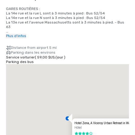
GARES ROUTIÈRES :

La 14e rue et la rue L sont à 3 minutes à pied : Bus 52/54

La 14e rue et la rue N sont à 3 minutes à pied : Bus 52/54

La 13e rue et l'avenue Massachusetts sont à 3 minutes à pied. - Bus 
63

LIGNES/ARRÊTS DE MÉTRO :

Plus d'infos
Bleu/Argent/Orange Line Mc. Place Pherson Gare

Ligne rouge : Farragut North

Distance from airport 5 mi
Ligne jaune : Mt. Centre de congrès de Vernon Sq./7th St. 

Parking dans les environs
Service voiturier
(
59,00 $US
/
jour
)
AÉROPORTS :

Parking des bus
DCA : 5 milles

IAD : 27 milles

BWI : 31 milles
Hotel Zena, A Viceroy Urban Retreat in Wash
Hôtel
4 sur 5