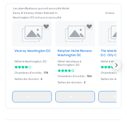
Les planificateurs qui ont consulté Hotel
Zena, A Viceroy Urban Retreat in
6 lieux
Washington DC ont aussi consulté
Viceroy Washington DC
Kimpton Hotel Monaco
The Westin Wash
Removed from
Removed from
Removed fro
Washington DC
D.C. City Center
favorites
favorites
favorites
Hôtel à
Washington
, DC
Hôtel-boutique à
Hôtel à
Washingto
Washington
, DC
Chambres d'invités
:
178
Chambres d'invité
Chambres d'invités
:
184
Salles de réunion
:
6
Salles de réunion
:
Salles de réunion
:
3