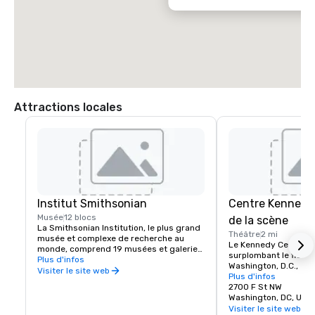
Attractions locales
Institut Smithsonian
Centre Kennedy 
Musée
12 blocs
de la scène
La Smithsonian Institution, le plus grand 
Théâtre
2 mi
musée et complexe de recherche au 
Le Kennedy Center, si
monde, comprend 19 musées et galeries 
surplombant le fleuv
ainsi que le parc zoologique national. 

Plus d'infos
Washington, D.C., est
Visiter le site web
du président Kennedy
Plus d'infos
La plupart des musées du Smithsonian 
ainsi que le centre art
2700 F St NW
et le zoo national sont gratuits et 
fréquenté du pays. L
Washington, DC, US 
ouverts tous les jours de l'année sauf le 
tournées du Kennedy 
Visiter le site web
25 décembre.