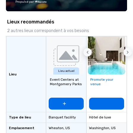
Propulsé par
with the world’s most
brands and agencies to
into seamless, high-p
Lieux recommandés
realities. We don't jus
deliver nothing short o
2 autres lieux correspondent à vos besoins
extraordinary experien
time.
Lieu actuel
Lieu
Event Centers at
Promote your
Montgomery Parks
venue
Type de lieu
Banquet facility
Hôtel de luxe
Emplacement
Wheaton
, US
Washington
, US