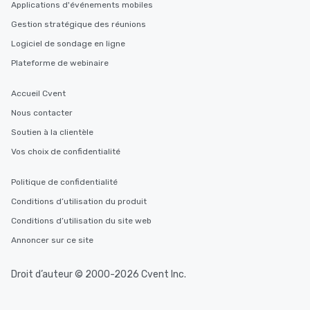
Applications d'événements mobiles
at a typical corporate 
Gestion stratégique des réunions
a way to try some of t
in the city and dive in
Logiciel de sondage en ligne
cuisines and dishes. Al
Plateforme de webinaire
selected dishes are cu
high standards to ensu
Accueil Cvent
delight any palate. Tours Available
Nous contacter
from Day to Night With
group experience, bookin
Soutien à la clientèle
key. Whether you desir
Vos choix de confidentialité
business hours or earl
after work, we can coo
Politique de confidentialité
you to provide options 
Conditions d’utilisation du produit
needs. Go for as Long or as Short as
You Like Along with fle
Conditions d’utilisation du site web
scheduling, Lip Smack
Annoncer sur ce site
Tours also provides a 
durations. Our shortes
Droit d’auteur © 2000-2026 Cvent Inc.
2.5 hours; our longest 
hours, with optional 
incentives.