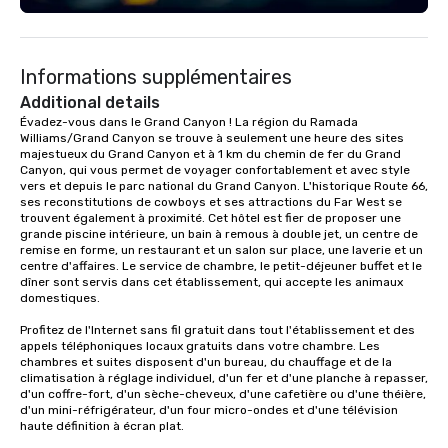
Motel has 101 rooms. The family also
engaging information 
offers water and trash services to the
Lip Smacking Foodie T
region. As you might imagine, it takes
entertaining activity 
Informations supplémentaires
some effort to run such a large
dining experience meld
company in this rural area.
that are sure to add ne
Additional details
meeting events, from 
Évadez-vous dans le Grand Canyon ! La région du Ramada 
Williams/Grand Canyon se trouve à seulement une heure des sites 
team building. All-Inclusive Group
majestueux du Grand Canyon et à 1 km du chemin de fer du Grand 
Dining When meeting p
Canyon, qui vous permet de voyager confortablement et avec style 
corporate group event
vers et depuis le parc national du Grand Canyon. L'historique Route 66, 
Smacking Foodie Tours,
ses reconstitutions de cowboys et ses attractions du Far West se 
trouvent également à proximité. Cet hôtel est fier de proposer une 
group is assured a top
grande piscine intérieure, un bain à remous à double jet, un centre de 
experience with three 
remise en forme, un restaurant et un salon sur place, une laverie et un 
signature dishes at ea
centre d'affaires. Le service de chambre, le petit-déjeuner buffet et le 
dîner sont servis dans cet établissement, qui accepte les animaux 
Our affordable tours a
domestiques.

person with tax and gr
included. The only thi
Profitez de l'Internet sans fil gratuit dans tout l'établissement et des 
appels téléphoniques locaux gratuits dans votre chambre. Les 
are drinks. However, 
chambres et suites disposent d'un bureau, du chauffage et de la 
package upgrade is ava
climatisation à réglage individuel, d'un fer et d'une planche à repasser, 
provides guests a sign
d'un coffre-fort, d'un sèche-cheveux, d'une cafetière ou d'une théière, 
d'un mini-réfrigérateur, d'un four micro-ondes et d'une télévision 
at various stops. Build Your Network
haute définition à écran plat.
Our exclusive experien