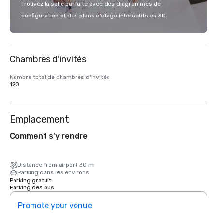
Trouvez la salle parfaite avec des diagrammes de
configuration et des plans d’étage interactifs en 3D.
Chambres d'invités
Nombre total de chambres d'invités
120
Emplacement
Comment s'y rendre
Distance from airport 30 mi
Parking dans les environs
Parking gratuit
Parking des bus
Promote your venue
Prom