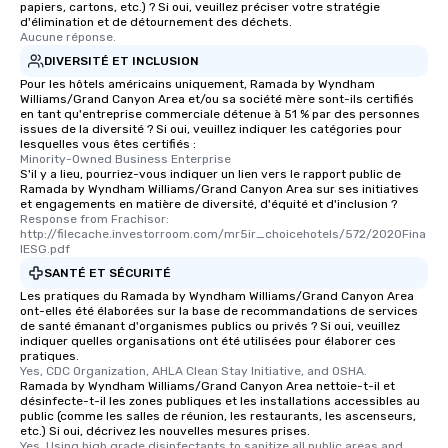
papiers, cartons, etc.) ? Si oui, veuillez préciser votre stratégie
which can be an added 
d'élimination et de détournement des déchets.
those Instagram mome
Aucune réponse.
For added ease, we ca
DIVERSITÉ ET INCLUSION
transportation pick-up
Pour les hôtels américains uniquement, Ramada by Wyndham
as well as an event ph
Williams/Grand Canyon Area et/ou sa société mère sont-ils certifiés
en tant qu'entreprise commerciale détenue à 51 % par des personnes
for groups that desire 
issues de la diversité ? Si oui, veuillez indiquer les catégories pour
experience, we can als
lesquelles vous êtes certifiés :
Minority-Owned Business Enterprise
an evening helicopter 
S'il y a lieu, pourriez-vous indiquer un lien vers le rapport public de
glittering lights of The S
Ramada by Wyndham Williams/Grand Canyon Area sur ses initiatives
Memorable Experience f
et engagements en matière de diversité, d'équité et d'inclusion ?
Response from Frachisor: 
Smacking Foodie Tours
http://filecache.investorroom.com/mr5ir_choicehotels/572/2020Fina
to gather and dine tha
lESG.pdf
experienced, and all ar
SANTÉ ET SÉCURITÉ
remember. Our one-of-
Les pratiques du Ramada by Wyndham Williams/Grand Canyon Area
are special, from the fi
ont-elles été élaborées sur la base de recommandations de services
de santé émanant d'organismes publics ou privés ? Si oui, veuillez
last. It’s an experienc
indiquer quelles organisations ont été utilisées pour élaborer ces
will reminisce about lo
pratiques.
leave. Location, Location, Location
Yes, CDC Organization, AHLA Clean Stay Initiative, and OSHA.
Ramada by Wyndham Williams/Grand Canyon Area nettoie-t-il et
One of the best reason
désinfecte-t-il les zones publiques et les installations accessibles au
convenient and efficie
public (comme les salles de réunion, les restaurants, les ascenseurs,
etc.) Si oui, décrivez les nouvelles mesures prises.
experience is designed
Yes, Using high grade disinfectants to sanitize all public areas and 