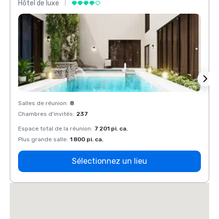
Hôtel de luxe
Hôtel
Salles de réunion
:
8
Salles
Chambres d'invités
:
237
Chamb
Espace total de la réunion
:
7 201 pi. ca.
Espace
Plus grande salle
:
1 800 pi. ca.
Plus g
Sélectionnez un lieu