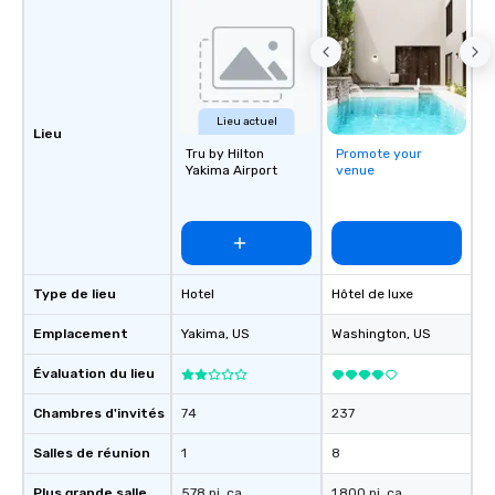
Lake Union, U of W, and Lake
Washington.
Lieu actuel
Lieu
Tru by Hilton
Promote your
Yakima Airport
venue
Type de lieu
Hotel
Hôtel de luxe
Emplacement
Yakima
, US
Washington
, US
Évaluation du lieu
Chambres d'invités
74
237
Salles de réunion
1
8
Plus grande salle
578 pi. ca.
1 800 pi. ca.