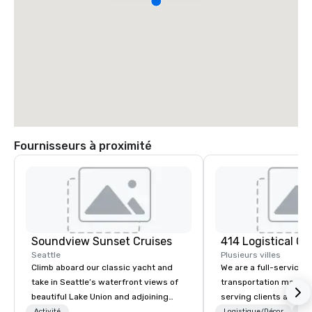
Fournisseurs à proximité
Soundview Sunset Cruises
Seattle
Plusieurs villes
Climb aboard our classic yacht and
We are a full-service 
take in Seattle’s waterfront views of
transportation mana
beautiful Lake Union and adjoining
serving clients across
waterways. You’ll have the best seat
414 LC plans, coordina
Activité
Logistique/Décor
Tra