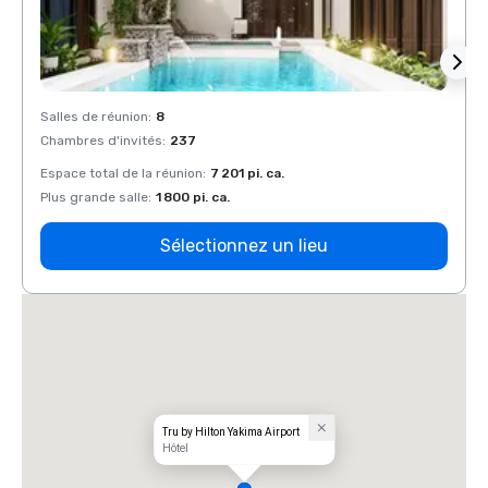
Salles de réunion
:
8
Salles
Chambres d'invités
:
237
Chamb
Espace total de la réunion
:
7 201 pi. ca.
Espace
Plus grande salle
:
1 800 pi. ca.
Plus g
Sélectionnez un lieu
Tru by Hilton Yakima Airport
Hôtel