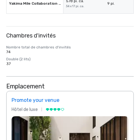
578 pi. ca.
Yakima Mile Collaboration Room
9 pi.
34 x 17 pi. ca.
Chambres d'invités
Nombre total de chambres d'invités
74
Double (2 lits)
37
Emplacement
Promote your venue
Prom
Hôtel de luxe
Hôtel