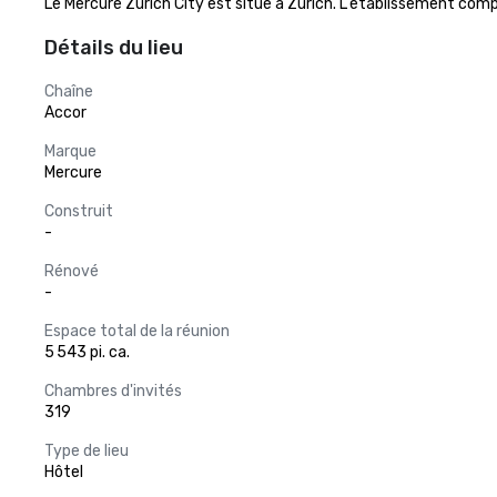
Le Mercure Zurich City est situé à Zurich. L'établissement co
Détails du lieu
Chaîne
Accor
Marque
Mercure
Construit
-
Rénové
-
Espace total de la réunion
5 543 pi. ca.
Chambres d'invités
319
Type de lieu
Hôtel