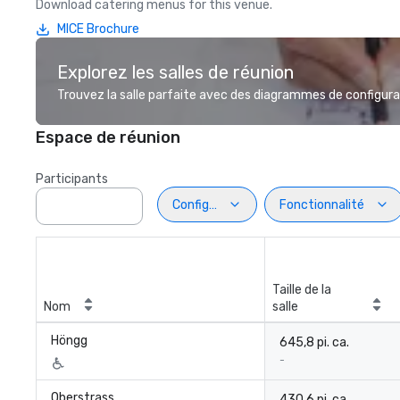
Download catering menus for this venue.
MICE Brochure
Explorez les salles de réunion
Trouvez la salle parfaite avec des diagrammes de configurat
Espace de réunion
Participants
Configuration
Fonctionnalité
Taille de la
Nom
salle
Höngg
645,8 pi. ca.
-
Oberstrass
430,6 pi. ca.