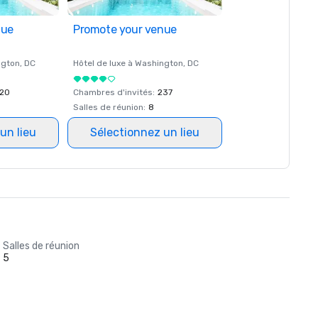
nue
Promote your venue
ngton
, DC
Hôtel de luxe à
Washington
, DC
20
Chambres d'invités
:
237
Salles de réunion
:
8
un lieu
Sélectionnez un lieu
Salles de réunion
5