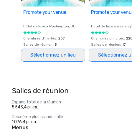
Promote your venue
Promote your venu
Hôtel de luxe à
Washington
, DC
Hôtel de luxe à
Washing
Chambres d'invités
:
237
Chambres d'invités
:
22
Salles de réunion
:
8
Salles de réunion
:
17
Sélectionnez un lieu
Sélectionnez u
Salles de réunion
Espace total de la réunion
5 543,4 pi. ca.
Deuxième plus grande salle
1 076,4 pi. ca.
Menus