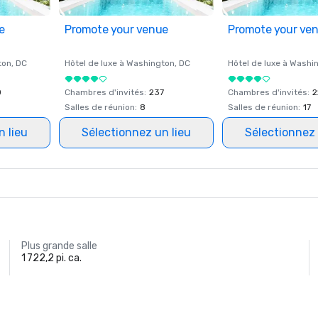
e
Promote your venue
Promote your ve
ton
, DC
Hôtel de luxe à
Washington
, DC
Hôtel de luxe à
Washi
0
Chambres d'invités
:
237
Chambres d'invités
:
2
Salles de réunion
:
8
Salles de réunion
:
17
n lieu
Sélectionnez un lieu
Sélectionnez 
Plus grande salle
1 722,2 pi. ca.