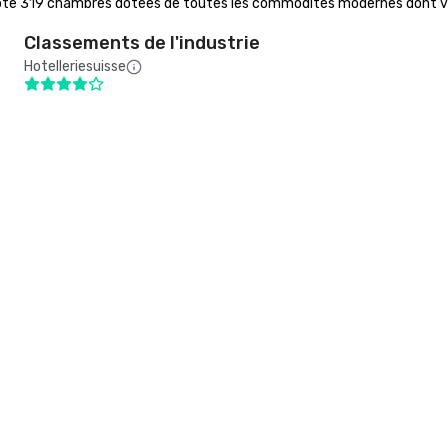
mpte 319 chambres dotées de toutes les commodités modernes dont vou
Classements de l'industrie
Hotelleriesuisse