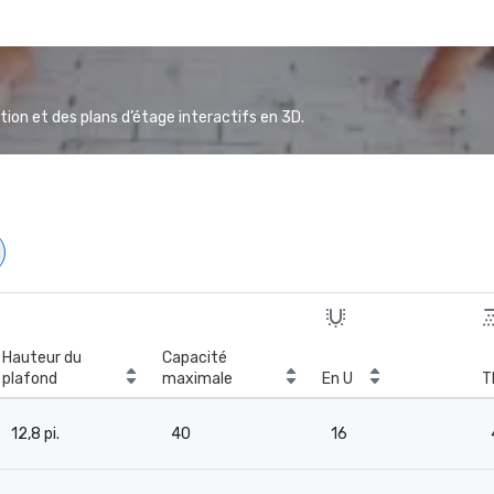
ion et des plans d’étage interactifs en 3D.
Hauteur du
Capacité
plafond
maximale
En U
T
12,8 pi.
40
16