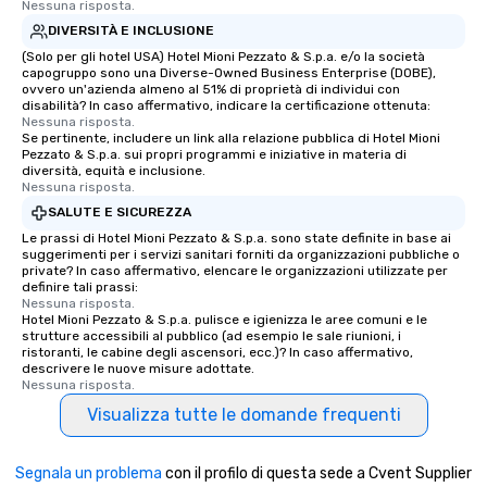
Nessuna risposta.
DIVERSITÀ E INCLUSIONE
(Solo per gli hotel USA) Hotel Mioni Pezzato & S.p.a. e/o la società
capogruppo sono una Diverse-Owned Business Enterprise (DOBE),
ovvero un'azienda almeno al 51% di proprietà di individui con
disabilità? In caso affermativo, indicare la certificazione ottenuta:
Nessuna risposta.
Se pertinente, includere un link alla relazione pubblica di Hotel Mioni
Pezzato & S.p.a. sui propri programmi e iniziative in materia di
diversità, equità e inclusione.
Nessuna risposta.
SALUTE E SICUREZZA
Le prassi di Hotel Mioni Pezzato & S.p.a. sono state definite in base ai
suggerimenti per i servizi sanitari forniti da organizzazioni pubbliche o
private? In caso affermativo, elencare le organizzazioni utilizzate per
definire tali prassi:
Nessuna risposta.
Hotel Mioni Pezzato & S.p.a. pulisce e igienizza le aree comuni e le
strutture accessibili al pubblico (ad esempio le sale riunioni, i
ristoranti, le cabine degli ascensori, ecc.)? In caso affermativo,
descrivere le nuove misure adottate.
Nessuna risposta.
Visualizza tutte le domande frequenti
Segnala un problema
con il profilo di questa sede a Cvent Supplier