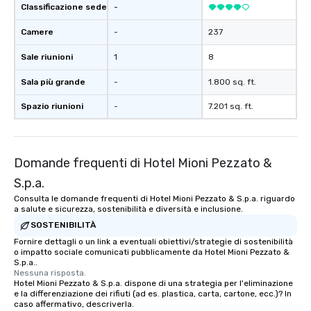
Classificazione sede
-
Camere
-
237
Sale riunioni
1
8
Sala più grande
-
1.800 sq. ft.
Spazio riunioni
-
7.201 sq. ft.
Domande frequenti di Hotel Mioni Pezzato &
S.p.a.
Consulta le domande frequenti di Hotel Mioni Pezzato & S.p.a. riguardo
a salute e sicurezza, sostenibilità e diversità e inclusione.
SOSTENIBILITÀ
Fornire dettagli o un link a eventuali obiettivi/strategie di sostenibilità
o impatto sociale comunicati pubblicamente da Hotel Mioni Pezzato &
S.p.a..
Nessuna risposta.
Hotel Mioni Pezzato & S.p.a. dispone di una strategia per l'eliminazione
e la differenziazione dei rifiuti (ad es. plastica, carta, cartone, ecc.)? In
caso affermativo, descriverla.