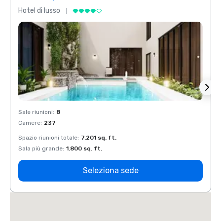
Hotel di lusso
Hotel 
Sale riunioni
:
8
Sale r
Camere
:
237
Came
Spazio riunioni totale
:
7.201 sq. ft.
Spazio
Sala più grande
:
1.800 sq. ft.
Sala p
Seleziona sede