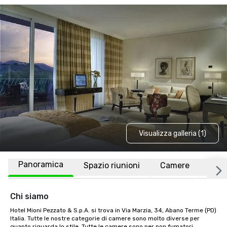
Visualizza galleria (1)
Panoramica
Spazio riunioni
Camere
Luo
Chi siamo
Hotel Mioni Pezzato & S.p.A. si trova in Via Marzia, 34, Abano Terme (PD) 
Italia. Tutte le nostre categorie di camere sono molto diverse per 
quanto riguarda lo stile. Tutte le camere sono per non fumatori. 