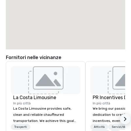
Fornitori nelle vicinanze
La Costa Limousine
PR Incentives DMC
In più città
In più città
La Costa Limousine provides safe,
We bring our passion,
clean and reliable chauffeured
dedication to create t
transportation. We achieve this goal
incentives, events, co
with highly trained chauffeurs, the
meetings, product lau
Trasporti
Attività
Servizi/dota