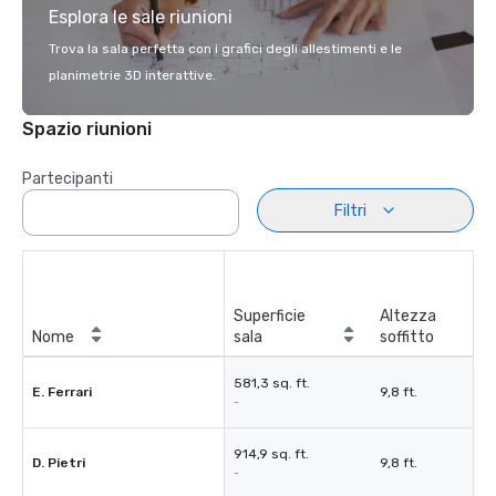
Esplora le sale riunioni
Trova la sala perfetta con i grafici degli allestimenti e le
planimetrie 3D interattive.
Spazio riunioni
Partecipanti
Filtri
Superficie
Altezza
Nome
sala
soffitto
581,3 sq. ft.
E. Ferrari
9,8 ft.
-
914,9 sq. ft.
D. Pietri
9,8 ft.
-