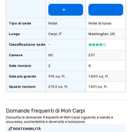
Tipo di sede
Hotel
Hotel di lusso
Luogo
Carpi
, IT
Washington
, US
Classificazione sede
-
Camere
80
237
Sale riunioni
2
8
Sala più grande
915 sq. ft.
1.800 sq. ft.
Spazio riunioni
2.153 sq. ft.
7.201 sq. ft.
Domande frequenti di Moh Carpi
Consulta le domande frequenti di Moh Carpi riguardo a salute e
sicurezza, sostenibilità e diversità e inclusione.
SOSTENIBILITÀ