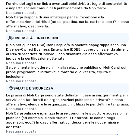
Fornire dettagli o un link a eventuali obiettivi/strategie di sostenibilità
o impatto sociale comunicati pubblicamente da Moh Carpi.
Nessuna risposta.
Moh Carpi dispone di una strategia per l'eliminazione e la
differenziazione dei rifiuti (ad es. plastica, carta, cartone, ecc.)? In caso
affermativo, descriverla.
Nessuna risposta.
DIVERSITÀ E INCLUSIONE
(Solo per gli hotel USA) Moh Carpi e/o la società capogruppo sono una
Diverse-Owned Business Enterprise (DOBE), ovvero un'azienda almeno
al 51% di proprietà di individui con disabilità? In caso affermativo,
indicare la certificazione ottenuta:
Nessuna risposta.
Se pertinente, includere un link alla relazione pubblica di Moh Carpi sui
propri programmi e iniziative in materia di diversità, equità e
inclusione.
Nessuna risposta.
SALUTE E SICUREZZA
Le prassi di Moh Carpi sono state definite in base ai suggerimenti per i
servizi sanitari forniti da organizzazioni pubbliche o private? In caso
affermativo, elencare le organizzazioni utilizzate per definire tali prassi:
Nessuna risposta.
Moh Carpi pulisce e igienizza le aree comuni e le strutture accessibili al
pubblico (ad esempio le sale riunioni, i ristoranti, le cabine degli
ascensori, ecc.)? In caso affermativo, descrivere le nuove misure
adottate.
Nessuna risposta.