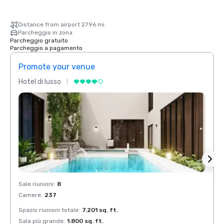
Distance from airport 27.96 mi
Parcheggio in zona
Parcheggio gratuito
Parcheggio a pagamento
Promote your venue
Prom
Hotel di lusso
Hotel 
Sale riunioni
:
8
Sale r
Camere
:
237
Came
Spazio riunioni totale
:
7.201 sq. ft.
Spazio
Sala più grande
:
1.800 sq. ft.
Sala p