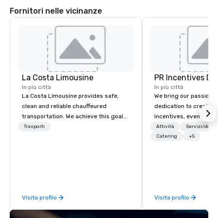
Fornitori nelle vicinanze
La Costa Limousine
PR Incentives DMC
In più città
In più città
La Costa Limousine provides safe,
We bring our passion,
clean and reliable chauffeured
dedication to create t
transportation. We achieve this goal
incentives, events, co
with highly trained chauffeurs, the
meetings, product lau
Trasporti
Attività
Servizi/dota
newest vehicles available and a
luxury travel experienc
Catering
+5
commitment to Five Star service. The
Clients. Based in Italy,
difference between La Costa
discover more about u
Limousine and other companies can
our Company Profile at
be explained using one word – quality.
contact us for any fur
From our perfectly maintained fleet of
or collaboration opport
Visita profilo
Visita profilo
late model luxury vehicles to the
highly experienced and professional