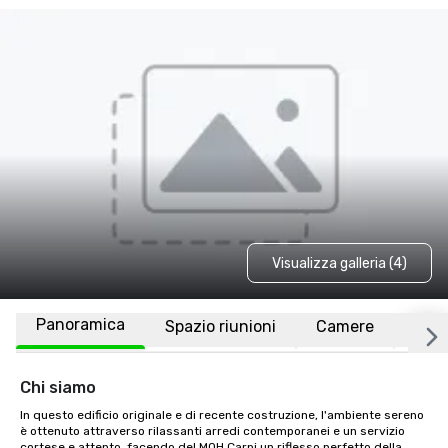
Visualizza galleria (4)
Panoramica
Spazio riunioni
Camere
Luo
Chi siamo
In questo edificio originale e di recente costruzione, l'ambiente sereno 
è ottenuto attraverso rilassanti arredi contemporanei e un servizio 
cortese e attento, facendo del MOH Carpi un riflesso perfetto della 