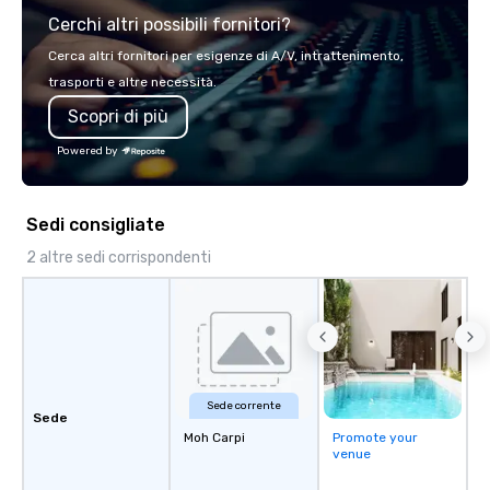
team of chauffeurs and support staff;
Cerchi altri possibili fornitori?
you will know quality when you travel
with La Costa Limousine.
Cerca altri fornitori per esigenze di A/V, intrattenimento,
trasporti e altre necessità.
Scopri di più
Powered by
Sedi consigliate
2 altre sedi corrispondenti
Sede corrente
Sede
Moh Carpi
Promote your
venue