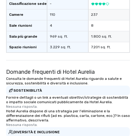
Classificazione sede
-
Camere
110
237
Sale riunioni
4
8
Sala più grande
969 sq. ft.
1.800 sq. ft.
Spazio riunioni
3.229 sq. ft.
7.201 sq. ft.
Domande frequenti di Hotel Aurelia
Consulta le domande frequenti di Hotel Aurelia riguardo a salute e
sicurezza, sostenibilità e diversità e inclusione.
SOSTENIBILITÀ
Fornire dettagli o un link a eventuali obiettivi/strategie di sostenibilità
o impatto sociale comunicati pubblicamente da Hotel Aurelia.
Nessuna risposta.
Hotel Aurelia dispone di una strategia per l'eliminazione e la
differenziazione dei rifiuti (ad es. plastica, carta, cartone, ecc.)? In caso
affermativo, descriverla.
Nessuna risposta.
DIVERSITÀ E INCLUSIONE