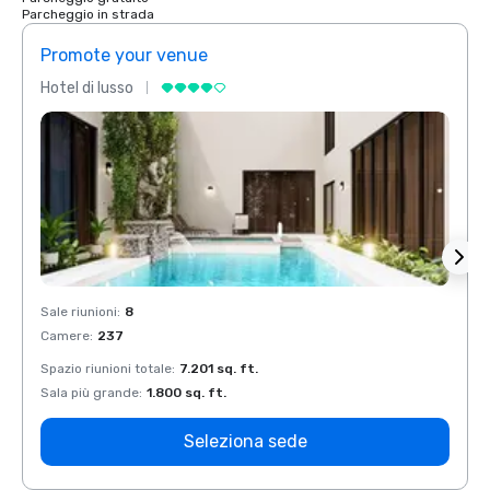
Parcheggio in strada
Promote your venue
Prom
Hotel di lusso
Hotel 
Sale riunioni
:
8
Sale r
Camere
:
237
Came
Spazio riunioni totale
:
7.201 sq. ft.
Spazio
Sala più grande
:
1.800 sq. ft.
Sala p
Seleziona sede