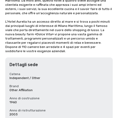
Marittima. Da molti anni, questo hotel a quattro stelle accoglie una 
clientela esigente e raffinata che apprezza i suoi ampi interni ed 
esterni, i suoi servizi, la sua eccellente cucina e il savoir faire di tutto il 
personale, che offre un'accoglienza naturale e personalizzata.

L'Hotel Aurelia ha un accesso diretto al mare e si trova a pochi minuti 
dai principali luoghi di interesse di Milano Marittima, lungo il famoso 
viale che porta direttamente nel cuore dello shopping di lusso. La 
nuova beauty farm «Dolce Vita» vi propone una vasta gamma di 
trattamenti, programmi personalizzati e un percorso umido e 
rilassante per regalarvi piacevoli momenti di relax e benessere. 
Dispone di 110 camere ben arredate e 4 spazi per eventi per 
soddisfare le vostre esigenze aziendali.
Dettagli sede
Catena
Independent / Other
Brand
Other Affiliation
Anno di costruzione
1960
Anno di ristrutturazione
2003