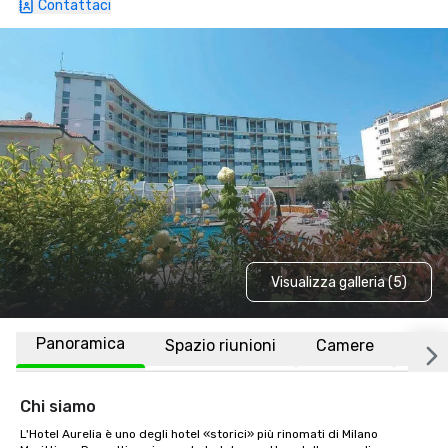
Contattaci
Visualizza galleria (5)
Panoramica
Spazio riunioni
Camere
Luo
Chi siamo
L'Hotel Aurelia è uno degli hotel «storici» più rinomati di Milano 