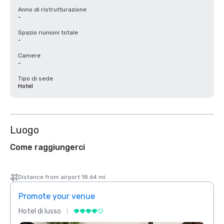
Anno di ristrutturazione
-
Spazio riunioni totale
-
Camere
-
Tipo di sede
Hotel
Luogo
Come raggiungerci
Distance from airport 18.64 mi
Promote your venue
Prom
Hotel di lusso
Hotel 