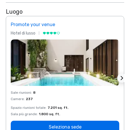
Luogo
Promote your venue
Prom
Hotel di lusso
Hotel 
Sale riunioni
:
8
Sale r
Camere
:
237
Came
Spazio riunioni totale
:
7.201 sq. ft.
Spazio
Sala più grande
:
1.800 sq. ft.
Sala p
Seleziona sede