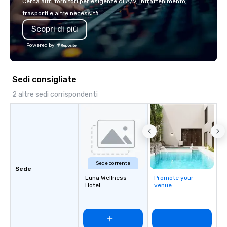
Cerca altri fornitori per esigenze di A/V, intrattenimento,
trasporti e altre necessità.
Scopri di più
Powered by
Sedi consigliate
2 altre sedi corrispondenti
Sede corrente
Sede
Luna Wellness
Promote your
Hotel
venue