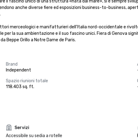
re il fascino unico di una struttura «nata dal mare», si è sempre svilu
dono anche diverse fiere ed esposizioni business-to-business, aperte ai


ettori merceologici e manifatturieri dell'Italia nord-occidentale e rivol
e per la sua ambientazione e il suo fascino unici. Fiera di Genova signi
 da Beppe Grillo a Notre Dame de Paris.
Brand
Independent
Spazio riunioni totale
118.403 sq. ft.
Servizi
Accessibile su sedia a rotelle