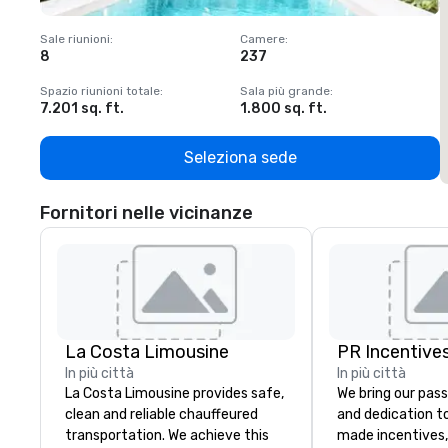
Sale riunioni
:
Camere
:
S
8
237
1
Spazio riunioni totale
:
Sala più grande
:
S
7.201 sq. ft.
1.800 sq. ft.
1
Seleziona sede
Fornitori nelle vicinanze
La Costa Limousine
PR Incentives
In più città
In più città
La Costa Limousine provides safe,
We bring our pass
clean and reliable chauffeured
and dedication to
transportation. We achieve this
made incentives,