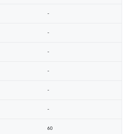
-
-
-
-
-
-
60