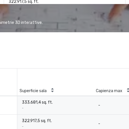
322.917,5 sq. ft.
animetrie 3D interattive.
Superficie sala
Capienza max
333.681,4 sq. ft.
-
-
322.917,5 sq. ft.
-
-