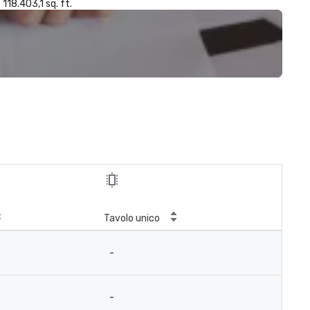
118.403,1 sq. ft.
Tavolo unico
-
-