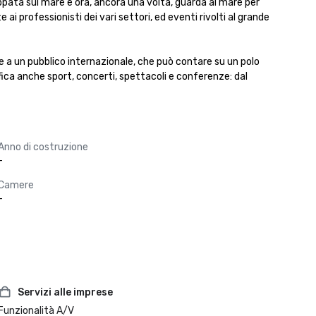
ppata sul mare e ora, ancora una volta, guarda al mare per 
 professionisti dei vari settori, ed eventi rivolti al grande 
te a un pubblico internazionale, che può contare su un polo 
fica anche sport, concerti, spettacoli e conferenze: dal 
Anno di costruzione
-
Camere
-
Servizi alle imprese
Funzionalità A/V