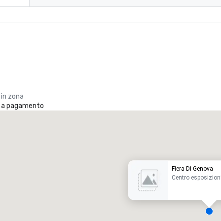
 in zona
o a pagamento
Promote your venue
otel di lusso
Fiera Di Genova
Centro esposizion