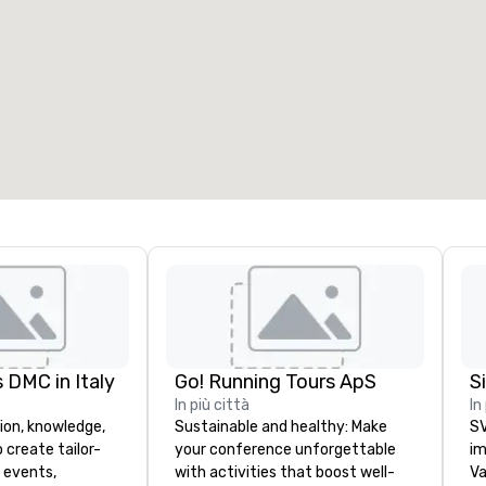
ale riunioni
:
Camere
:
7
220
pazio riunioni totale
:
Sala più grande
:
2.000 sq. ft.
4.100 sq. ft.
Seleziona sede
 DMC in Italy
Go! Running Tours ApS
In più città
In
ion, knowledge,
Sustainable and healthy: Make
SV
 create tailor-
your conference unforgettable
im
 events,
with activities that boost well-
Va