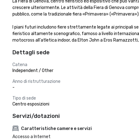
La Fiera di Genova, centro fieristico ed espositivo che può vanta
crescere ulteriormente. Le attività della Fiera di Genova compren
pubblico, come la tradizionale fiera «Primavera» («Primavera»).
I piani futuri includono fiere strettamente legate ai principali s
fieristico altamente scenografico, famoso a livello internazional
motocross all'atletica indoor, da Elton John a Eros Ramazzotti,
Dettagli sede
Catena
Independent / Other
Anno di ristrutturazione
-
Tipo di sede
Centro esposizioni
Servizi/dotazioni
Caratteristiche camere e servizi
Accesso a Internet