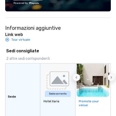
Powered by
Informazioni aggiuntive
Link web
Tour virtuale
Sedi consigliate
2 altre sedi corrispondenti
Sede corrente
Sede
Hotel Ilaria
Promote your
venue