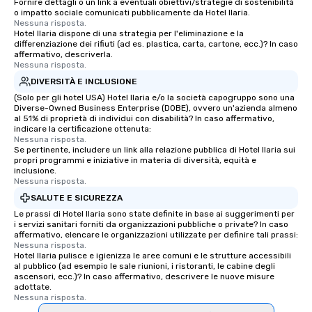
Fornire dettagli o un link a eventuali obiettivi/strategie di sostenibilità
o impatto sociale comunicati pubblicamente da Hotel Ilaria.
Nessuna risposta.
Hotel Ilaria dispone di una strategia per l'eliminazione e la
differenziazione dei rifiuti (ad es. plastica, carta, cartone, ecc.)? In caso
affermativo, descriverla.
Nessuna risposta.
DIVERSITÀ E INCLUSIONE
(Solo per gli hotel USA) Hotel Ilaria e/o la società capogruppo sono una
Diverse-Owned Business Enterprise (DOBE), ovvero un'azienda almeno
al 51% di proprietà di individui con disabilità? In caso affermativo,
indicare la certificazione ottenuta:
Nessuna risposta.
Se pertinente, includere un link alla relazione pubblica di Hotel Ilaria sui
propri programmi e iniziative in materia di diversità, equità e
inclusione.
Nessuna risposta.
SALUTE E SICUREZZA
Le prassi di Hotel Ilaria sono state definite in base ai suggerimenti per
i servizi sanitari forniti da organizzazioni pubbliche o private? In caso
affermativo, elencare le organizzazioni utilizzate per definire tali prassi:
Nessuna risposta.
Hotel Ilaria pulisce e igienizza le aree comuni e le strutture accessibili
al pubblico (ad esempio le sale riunioni, i ristoranti, le cabine degli
ascensori, ecc.)? In caso affermativo, descrivere le nuove misure
adottate.
Nessuna risposta.