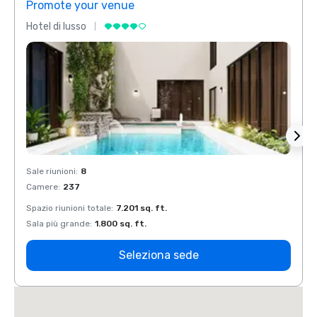
Promote your venue
Prom
Hotel di lusso
Hotel 
Sale riunioni
:
8
Sale r
Camere
:
237
Came
Spazio riunioni totale
:
7.201 sq. ft.
Spazio
Sala più grande
:
1.800 sq. ft.
Sala p
Seleziona sede