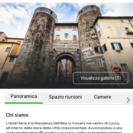
Visualizza galleria (5)
Panoramica
Spazio riunioni
Camere
Luo
Chi siamo
L'Hotel Ilaria e la Residenza dell'Alba si trovano nel centro di Lucca, 
all'interno delle mura della città rinascimentale. Avvicinandosi a una 
porta medievale e affacciati su un parco, sotto un maestoso platano, 