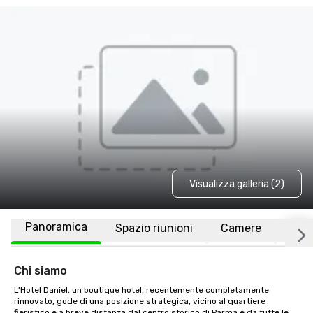
Visualizza galleria (2)
Panoramica
Spazio riunioni
Camere
Luo
Chi siamo
L'Hotel Daniel, un boutique hotel, recentemente completamente 
rinnovato, gode di una posizione strategica, vicino al quartiere 
fieristico e a breve distanza dal centro storico di Parma e da tutte le 