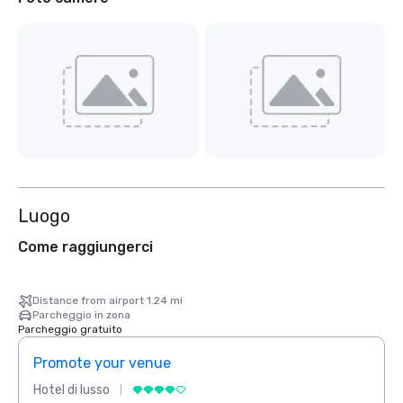
Luogo
Come raggiungerci
Distance from airport 1.24 mi
Parcheggio in zona
Parcheggio gratuito
Promote your venue
Prom
Hotel di lusso
Hotel 